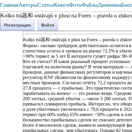
Главная
Авторы
Статьи
Книги
Фото
Файлы
Дневники
Био
Kolko trá器和 ostávajú v plusi na Forex – pravda o zisk
Регистрация
Войти
Kolko trá器和 ostávajú v plusi na Forex – pravda o zisko
Форекс: сколько трейдеров действительно остаются 
статистики успеха и провала на рынке 72.2% в убыт
>90% теряют за 5 лет В интернете гуляет цифра: 90–
Кто её считал? И каков реальный процент успешных 
торговлей на валютном рынке? В этом материале — 
брокеров, данные финансовых регуляторов и научные
регулятор KNF (Комиссия по финансовому надзору) о
местных брокеров. Согласно отчёту, 72,2 процента а
27,8 процента — с прибылью. Это практически соотно
зарабатывать на жизнь» — это разные вещи. Средняя
200 злотых, средний убыток — около 5 200 злотых. 
превысил суммарную прибыль. Интересно, что общее
а доля убыточных увеличилась с 70,6 процента в 2024
теряют при 60% побед 65% имеют >50% сделок в плюс
большинство прибыльных сделок не спасают депозит
более 4 миллионов сделок, выявило шокирующий фак
прибыльных сделок, чем убыточных. Однако 82 процен