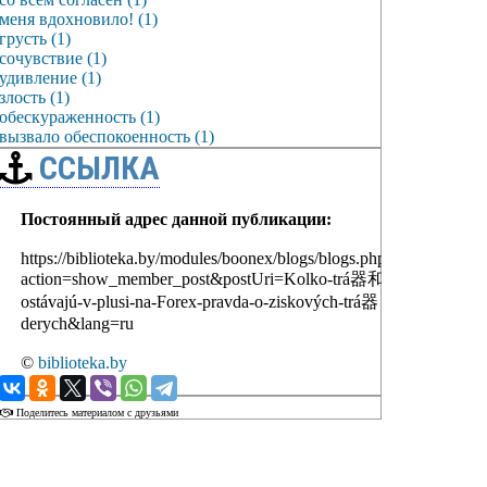
меня вдохновило! (1)
грусть (1)
сочувствие (1)
удивление (1)
злость (1)
обескураженность (1)
вызвало обеспокоенность (1)
ССЫЛКА
Постоянный адрес данной публикации:
https://biblioteka.by/modules/boonex/blogs/blogs.php?
action=show_member_post&postUri=Kolko-trá器和-
ostávajú-v-plusi-na-Forex-pravda-o-ziskových-trá器
derych&lang=ru
©
biblioteka.by
Поделитесь материалом с друзьями