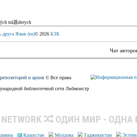
vých trá器derych
ь друга
Язык (ru)
© 2026
БЭБ
Чат авторо
, репозиторий и архив
© Все права
дународной библиотечной сети Либмонстр
R NETWORK
ОДИН МИР - ОДНА
краина
Казахстан
Молдова
Таджикистан
Эстон