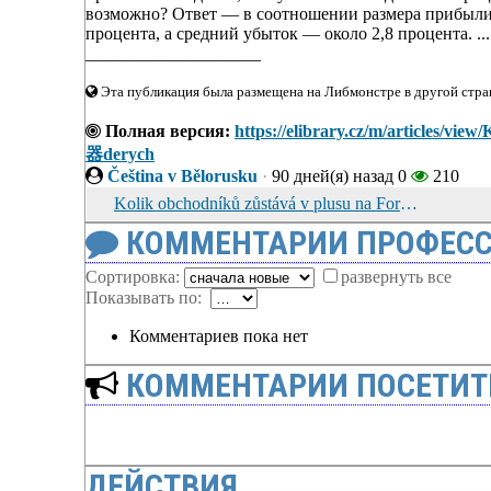
возможно? Ответ — в соотношении размера прибыли и
процента, а средний убыток — около 2,8 процента. ..
____________________
Эта публикация была размещена на Либмонстре в другой стран
Полная версия:
https://elibrary.cz/m/articles/vi
器derych
Čeština v Bělorusku
·
90 дней(я) назад
0
210
Kolik obchodníků zůstává v plusu na Forexu — pravda o ziskových obchodnících
КОММЕНТАРИИ ПРОФЕСС
Сортировка:
развернуть все
Показывать по:
Комментариев пока нет
КОММЕНТАРИИ ПОСЕТИТ
ДЕЙСТВИЯ