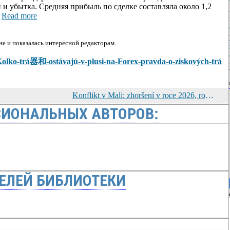
 убытка. Средняя прибыль по сделке составляла около 1,2
.
Read more
е и показалась интересной редакторам.
ew/Kolko-trá器和-ostávajú-v-plusi-na-Forex-pravda-o-ziskových-trá
Konflikt v Mali: zhoršení v roce 2026, roli Ruska a perspektivy země
ИОНАЛЬНЫХ АВТОРОВ:
ЕЛЕЙ БИБЛИОТЕКИ