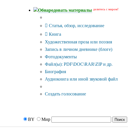
делитесь с миром!
Обнародовать материалы
Тип публикации
Статья, обзор, исследование
Книга
Художественная проза или поэзия
Запись в личном дневнике (блоге)
Фотодокументы
Файл(ы): PDF\DOC\RAR\ZIP и др.
Биография
Аудиокнига или иной звуковой файл
Дополнительные опции:
Создать голосование
BY
Мир