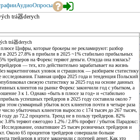
графии
Аудио
Опросы
ových trá器derych
vých trá器derych
в плюсе Цифры, которые брокеры не рекламируют: разбор
ке в 2025 27.8% в прибыли в 2025 ~1% стабильно прибыльных
95% трейдеров на Форекс теряют деньги. Откуда она взялась?
трейдеров — тех, кто действительно зарабатывает на жизнь
без маркетинговых уловок и страшилок — разбираем статистику
 исследования. Главная цифра 2025 года и тенденция Польский
публиковал свежую статистику за 2025 год на основе данных
ктивных клиентов на рынке Форекс закончили год с убытком, а
шение 3 к 1. Однако «быть в плюсе за год» и «стабильно
 прибыль успешных трейдеров в 2025 году составила около 7
При этом суммарный убыток всех клиентов почти в четыре раза
 число убыточных клиентов выросло с 174 тысяч до 267 тысяч,
 году до 72,2 процента. Тренд не в пользу трейдеров. 82%
 3.8% теряют ежегодно 1.2% / 2.8% профит / убыток Парадокс:
 Исследование, охватившее 25 тысяч розничных трейдеров и
т. Около 65 процентов трейдеров совершали больше
та трейдеров в итоге закончили с потерей денег. Как это