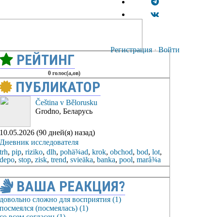
Регистрация
·
Войти
РЕЙТИНГ
0 голос(а,ов)
ПУБЛИКАТОР
Čeština v Bělorusku
Grodno, Беларусь
10.05.2026 (90 дней(я) назад)
Дневник исследователя
trh
,
pip
,
riziko
,
dlh
,
pohä¾ad
,
krok
,
obchod
,
bod
,
lot
,
depo
,
stop
,
zisk
,
trend
,
svieäka
,
banka
,
pool
,
marå¾a
ВАША РЕАКЦИЯ?
довольно сложно для восприятия (1)
посмеялся (посмеялась) (1)
со всем согласен (1)