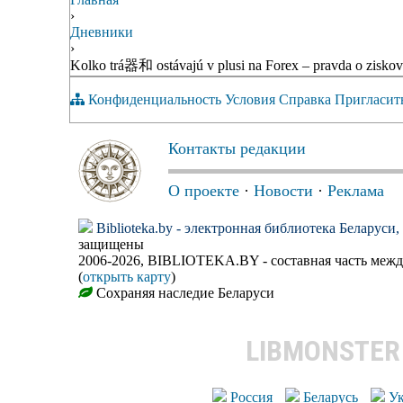
›
Дневники
›
Kolko trá器和 ostávajú v plusi na Forex – pravda o zisko
Конфиденциальность
Условия
Справка
Пригласит
Контакты редакции
О проекте
·
Новости
·
Реклама
Biblioteka.by - электронная библиотека Беларуси
защищены
2006-2026, BIBLIOTEKA.BY - составная часть меж
(
открыть карту
)
Сохраняя наследие Беларуси
LIBMONSTE
Россия
Беларусь
У