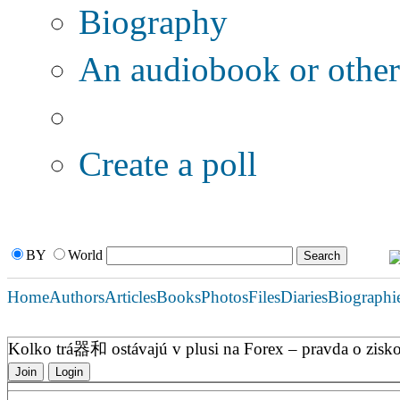
Biography
An audiobook or other 
Additional options:
Create a poll
BY
World
Home
Authors
Articles
Books
Photos
Files
Diaries
Biographi
Kolko trá器和 ostávajú v plusi na Forex – pravda o zis
Join
Login