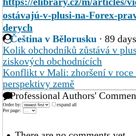
https://elibrary.cz/m/articles
ostávajú-v-plusi-na-Forex-pr
derych
Čeština v Bělorusku
·
89 days
Kolik obchodníků zůstává v plu
ziskových obchodnících
Konflikt v Mali: zhoršení v roce
perspektivy země
Professional Authors' Commen
Order by:
expand all
Per page:
There are no comments yet