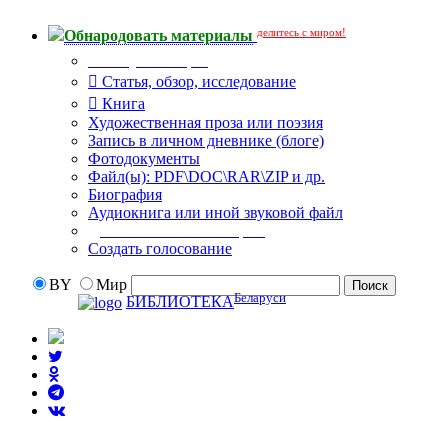
делитесь с миром!
Обнародовать материалы
Тип публикации
Статья, обзор, исследование
Книга
Художественная проза или поэзия
Запись в личном дневнике (блоге)
Фотодокументы
Файл(ы): PDF\DOC\RAR\ZIP и др.
Биография
Аудиокнига или иной звуковой файл
Дополнительные опции:
Создать голосование
BY
Мир
Беларуси
БИБЛИОТЕКА