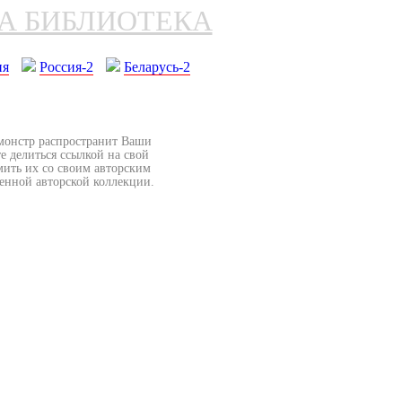
НА БИБЛИОТЕКА
ия
Россия-2
Беларусь-2
бмонстр распространит Ваши
е делиться ссылкой на свой
мить их со своим авторским
венной авторской коллекции.