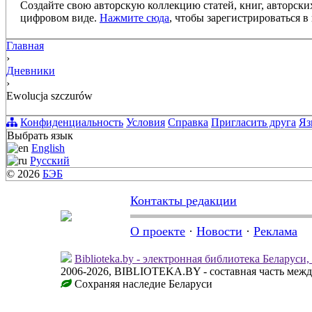
Создайте свою авторскую коллекцию статей, книг, авторски
цифровом виде.
Нажмите сюда
, чтобы зарегистрироваться в 
Главная
›
Дневники
›
Ewolucja szczurów
Конфиденциальность
Условия
Справка
Пригласить друга
Яз
Выбрать язык
English
Русский
© 2026
БЭБ
Контакты редакции
О проекте
·
Новости
·
Реклама
Biblioteka.by - электронная библиотека Беларуси
2006-2026, BIBLIOTEKA.BY - составная часть меж
Сохраняя наследие Беларуси