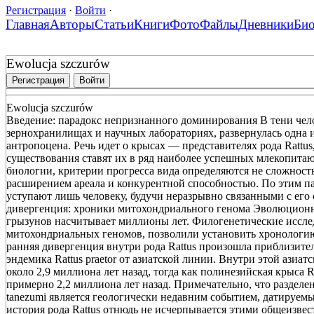
Регистрация
·
Войти
·
Главная
Авторы
Статьи
Книги
Фото
Файлы
Дневники
Би
Ewolucja szczurów
Регистрация
Войти
Ewolucja szczurów
Введение: парадокс непризнанного доминирования В тени чело
зернохранилищах и научных лабораториях, развернулась одна
антропоцена. Речь идет о крысах — представителях рода Rattus
существования ставят их в ряд наиболее успешных млекопита
биологии, критерии прогресса вида определяются не сложност
расширением ареала и конкурентной способностью. По этим пар
уступают лишь человеку, будучи неразрывно связанными с его
дивергенция: хроники митохондриального генома Эволюционны
грызунов насчитывает миллионы лет. Филогенетические иссле
митохондриальных геномов, позволили установить хронологи
ранняя дивергенция внутри рода Rattus произошла приблизител
эндемика Rattus praetor от азиатской линии. Внутри этой азиатс
около 2,9 миллиона лет назад, тогда как полинезийская крыса R
примерно 2,2 миллиона лет назад. Примечательно, что разделени
tanezumi является геологически недавним событием, датируем
история рода Rattus отнюдь не исчерпывается этими общеизв