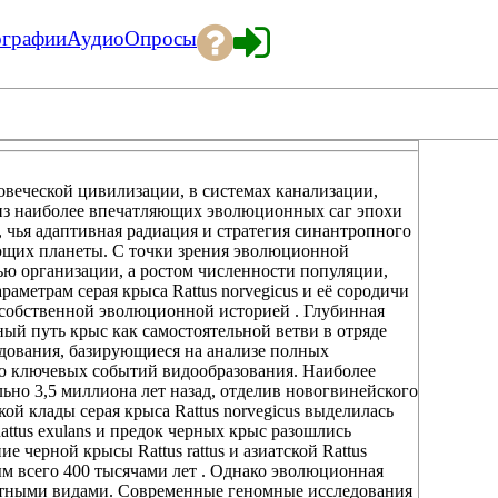
ографии
Аудио
Опросы
веческой цивилизации, в системах канализации,
 из наиболее впечатляющих эволюционных саг эпохи
, чья адаптивная радиация и стратегия синантропного
ющих планеты. С точки зрения эволюционной
ью организации, а ростом численности популяции,
аметрам серая крыса Rattus norvegicus и её сородичи
 собственной эволюционной историей . Глубинная
й путь крыс как самостоятельной ветви в отряде
дования, базирующиеся на анализе полных
ю ключевых событий видообразования. Наиболее
ьно 3,5 миллиона лет назад, отделив новогвинейского
кой клады серая крыса Rattus norvegicus выделилась
attus exulans и предок черных крыс разошлись
е черной крысы Rattus rattus и азиатской Rattus
ым всего 400 тысячами лет . Однако эволюционная
естными видами. Современные геномные исследования