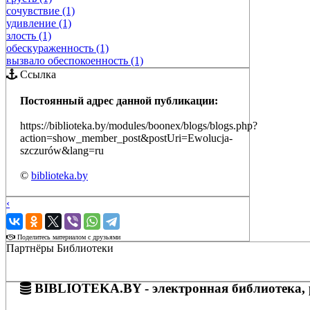
сочувствие (1)
удивление (1)
злость (1)
обескураженность (1)
вызвало обеспокоенность (1)
Ссылка
Постоянный адрес данной публикации:
https://biblioteka.by/modules/boonex/blogs/blogs.php?
action=show_member_post&postUri=Ewolucja-
szczurów&lang=ru
©
biblioteka.by
‹
›
Поделитесь материалом с друзьями
Партнёры Библиотеки
BIBLIOTEKA.BY - электронная библиотека, 