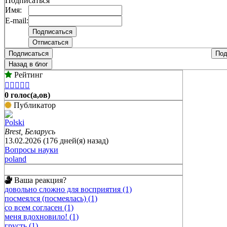
Подписаться
Имя:
E-mail:
Подписаться
Под
Назад в блог
Рейтинг





0 голос(а,ов)
Публикатор
Polski
Brest, Беларусь
13.02.2026 (176 дней(я) назад)
Вопросы науки
poland
Ваша реакция?
довольно сложно для восприятия (1)
посмеялся (посмеялась) (1)
со всем согласен (1)
меня вдохновило! (1)
грусть (1)