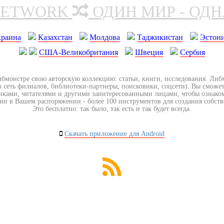
NETWORK
ОДИН МИР - ОД
краина
Казахстан
Молдова
Таджикистан
Эстон
США-Великобритания
Швеция
Сербия
ибмонстре свою авторскую коллекцию: статьи, книги, исследования. Ли
з сеть филиалов, библиотеки-партнеры, поисковики, соцсети). Вы сможет
иками, читателями и другими заинтересованными лицами, чтобы ознако
ии в Вашем распоряжении - более 100 инструментов для создания собст
Это бесплатно: так было, так есть и так будет всегда.
Скачать приложение для Android