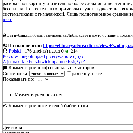
раскрывают картину значительно более сложной дивергенции, 
бессильна. Показательным примером служит туркестанская кр
систематиками с гималайской. Лишь полногеномное сравнение
more
____________________
Эта публикация была размещена на Либмонстре в другой стране и показал
Полная версия:
https://elibrary.pl/m/articles/view/Ewolucja
Polski
·
176 дней(я) назад
0
214
Po co w imię olimpiad przerywano wojny?
A jednak, kiedy człowiek opanuje Księżyc?
Комментарии профессиональных авторов:
Сортировка:
развернуть все
Показывать по:
Комментариев пока нет
Комментарии посетителей библиотеки
Действия