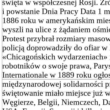
święta w współczesnej Rosji. Ź
i powstanie Dnia Pracy Data 1 
1886 roku w amerykańskim mieś
wyszli na ulice z żądaniem ośmi
Protest przybrał rozmiary masowe
policją doprowadziły do ofiar w
«Chicagońskich wydarzeniach» 
robotników o swoje prawa, Pary
Internationale w 1889 roku ogło
międzynarodowej solidarności 
świętowanie miało miejsce już 
Węgierze, Belgii, Niemczech, Da