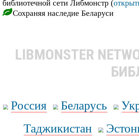
библиотечной сети Либмонстр (
открыт
Сохраняя наследие Беларуси
LIBMONSTER NETW
БИБ
Россия
Беларусь
Ук
Таджикистан
Эстон