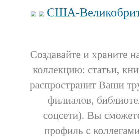
США-Великобрит
Создавайте и храните 
коллекцию: статьи, кн
распространит Ваши тру
филиалов, библиоте
соцсети). Вы сможет
профиль с коллегами