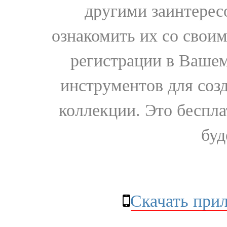
другими заинтере
ознакомить их со свои
регистрации в Вашем
инструментов для соз
коллекции. Это бесплат
буд
Скачать при