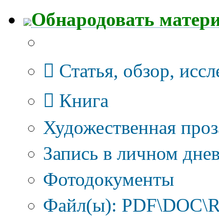
Обнародовать матер
Тип публикации
Статья, обзор, исс
Книга
Художественная проз
Запись в личном днев
Фотодокументы
Файл(ы): PDF\DOC\R