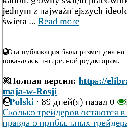
kanon: główny święto pracowni
jednym z najważniejszych ideol
święta ...
Read more
____________________
Эта публикация была размещена на 
показалась интересной редакторам.
Полная версия:
https://elib
maja-w-Rosji
Polski
·
89 дней(я) назад
0
1
Сколько трейдеров остаются 
правда о прибыльных трейдер