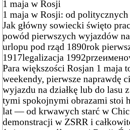
1 maja w Rosji
1 maja w Rosji: od politycznych
Jak główny sowiecki święto pra
powód pierwszych wyjazdów na p
urlopu pod rząd 1890rok pierws
1917legalizacja 1992przeименo
Para większości Rosjan 1 maja t
weekendy, pierwsze naprawdę ci
wyjazdu na działkę lub do lasu 
tymi spokojnymi obrazami stoi h
lat — od krwawych starć w Ch
demonstracji w ZSRR i całkowit