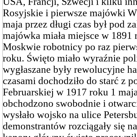
USA, Francji, Szwecji i kilku i
Rosyjskie i pierwsze majówki 
maja przez długi czas był pod z
majówka miała miejsce w 1891 
Moskwie robotnicy po raz pierw
roku. Święto miało wyraźnie pol
wygłaszane były rewolucyjne ha
czasami dochodziło do starć z po
Februarskiej w 1917 roku 1 maja
obchodzono swobodnie i otwarc
wysłało wojsko na ulice Petersb
demonstrantów rozciągały się n