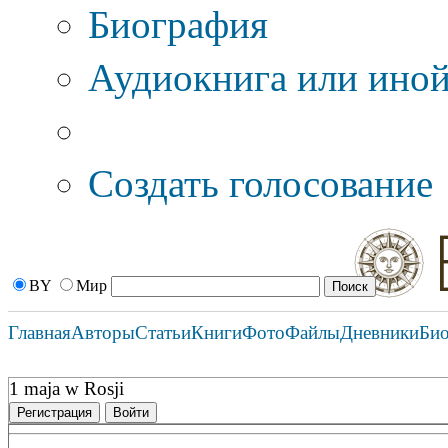
Биография
Аудиокнига или иной
Дополнительные оп
Создать голосование
BY
Мир
Главная
Авторы
Статьи
Книги
Фото
Файлы
Дневники
Би
1 maja w Rosji
Регистрация
Войти