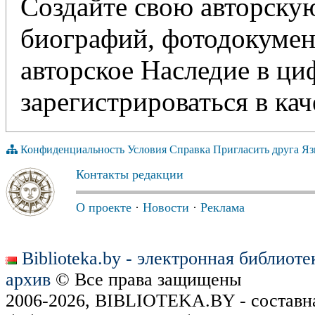
Создайте свою авторскую
биографий, фотодокумент
авторское Наследие в ц
зарегистрироваться в кач
Конфиденциальность
Условия
Справка
Пригласить друга
Яз
Контакты редакции
О проекте
·
Новости
·
Реклама
Biblioteka.by - электронная библиот
архив
© Все права защищены
2006-2026, BIBLIOTEKA.BY - составн