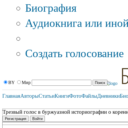
Биография
Аудиокнига или иной
Дополнительные оп
Создать голосование
BY
Мир
Главная
Авторы
Статьи
Книги
Фото
Файлы
Дневники
Би
Трезвый голос в буржуазной историографии о корен
Регистрация
Войти