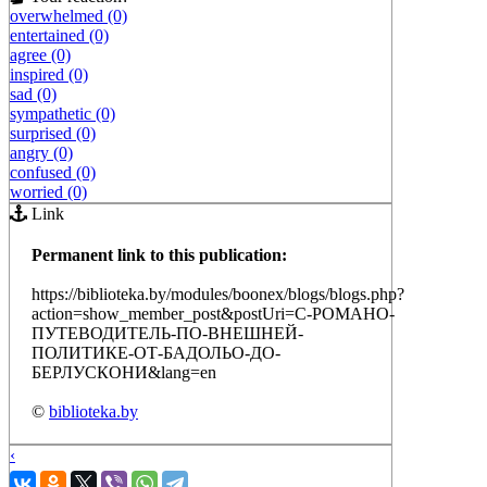
overwhelmed (0)
entertained (0)
agree (0)
inspired (0)
sad (0)
sympathetic (0)
surprised (0)
angry (0)
confused (0)
worried (0)
Link
Permanent link to this publication:
https://biblioteka.by/modules/boonex/blogs/blogs.php?
action=show_member_post&postUri=С-РОМАНО-
ПУТЕВОДИТЕЛЬ-ПО-ВНЕШНЕЙ-
ПОЛИТИКЕ-ОТ-БАДОЛЬО-ДО-
БЕРЛУСКОНИ&lang=en
©
biblioteka.by
‹
›