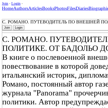
Join
·
Login
·
Home
Authors
Articles
Books
Photos
Files
Diaries
Biographi
С. РОМАНО. ПУТЕВОДИТЕЛЬ ПО ВНЕШНЕЙ ПО
Join
Login
С. РОМАНО. ПУТЕВОДИТЕ
ПОЛИТИКЕ. ОТ БАДОЛЬО Д
В книге о послевоенной внеш
повествование в которой довед
итальянский историк, диплом
Романо, постоянный автор газет
журнала "Panorama" прочерчи
политики. Автор предупреждает