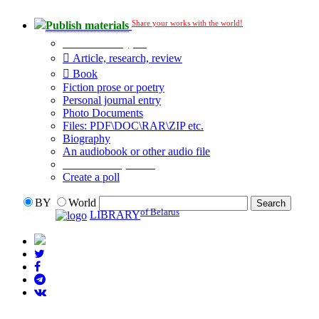
Share your works with the world!
Publish materials
Publication type?
Article, research, review
Book
Fiction prose or poetry
Personal journal entry
Photo Documents
Files: PDF\DOC\RAR\ZIP etc.
Biography
An audiobook or other audio file
Additional options:
Create a poll
BY
World
of Belarus
LIBRARY