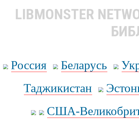
LIBMONSTER NETW
БИБ
Россия
Беларусь
Ук
Таджикистан
Эстон
США-Великобрит