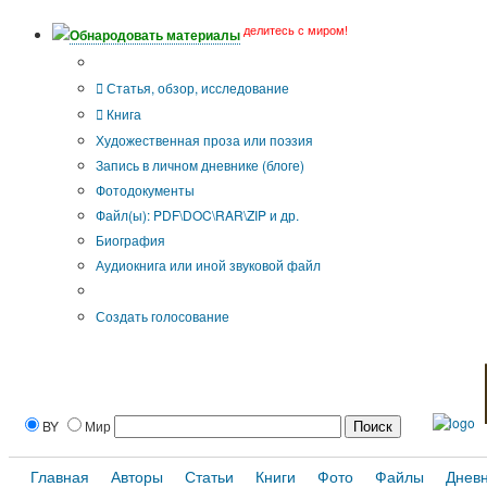
делитесь с миром!
Обнародовать материалы
Тип публикации
Статья, обзор, исследование
Книга
Художественная проза или поэзия
Запись в личном дневнике (блоге)
Фотодокументы
Файл(ы): PDF\DOC\RAR\ZIP и др.
Биография
Аудиокнига или иной звуковой файл
Дополнительные опции:
Создать голосование
BY
Мир
Главная
Авторы
Статьи
Книги
Фото
Файлы
Днев