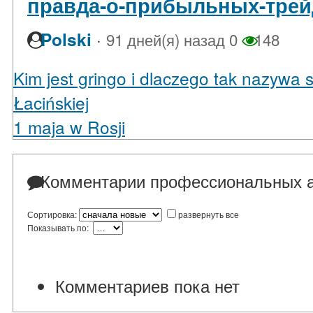
правда-о-прибыльных-трей
·
Polski
91 дней(я) назад
0
148
Kim jest gringo i dlaczego tak nazyw
Łacińskiej
1 maja w Rosji
Комментарии профессиональных а
Сортировка:
развернуть все
Показывать по:
Комментариев пока нет