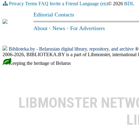
Privacy
Terms
FAQ
Invite a Friend
Language (en)
© 2026
BDL
Editorial Contacts
About
·
News
·
For Advertisers
Biblioteka.by - Belarusian digital library, repository, and archive
® 
2006-2026, BIBLIOTEKA.BY is a part of Libmonster, international l
Keeping the heritage of Belarus
LIBMONSTER NET
L