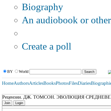
Biography
An audiobook or other 
Additional options:
Create a poll
BY
World
Home
Authors
Articles
Books
Photos
Files
Diaries
Biographi
Рецензии. ДЖ. ТОМСОН. ЭВОЛЮЦИЯ СРЕДНЕВЕК
Join
Login