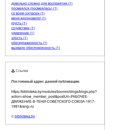
довольно сложно для восприятия (1)
посмеялся (посмеялась) (1)
со всем согласен (1)
меня вдохновило! (1)
грусть (1)
сочувствие (1)
удивление (1)
злость (1)
обескураженность (1)
вызвало обеспокоенность (1)
Ссылка
Постоянный адрес данной публикации:
https://biblioteka.by/modules/boonex/blogs/blogs.php?
action=show_member_post&postUri=РАБОЧЕЕ-
ДВИЖЕНИЕ-В-ТЕНИ-СОВЕТСКОГО-СОЮЗА-1917-
1991&lang=ru
©
biblioteka.by