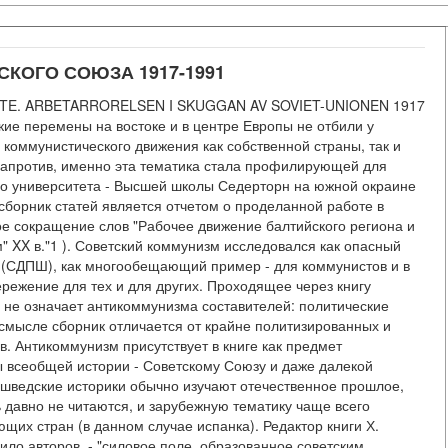
КОГО СОЮЗА 1917-1991
TE. ARBETARRORELSEN I SKUGGAN AV SOVIET-UNIONEN 1917
еские перемены на востоке и в центре Европы не отбили у
 коммунистического движения как собственной страны, так и
 Напротив, именно эта тематика стала профилирующей для
го университета - Высшей школы Седерторн на южной окраине
 сборник статей является отчетом о проделанной работе в
ое сокращение слов "Рабочее движение балтийского региона и
" XX в."1 ). Советский коммунизм исследовался как опасный
 (СДПШ), как многообещающий пример - для коммунистов и в
ережение для тех и для других. Проходящее через книгу
 не означает антикоммунизма составителей: политические
 смысле сборник отличается от крайне политизированных и
в. Антикоммунизм присутствует в книге как предмет
ы всеобщей истории - Советскому Союзу и даже далекой
 шведские историки обычно изучают отечественное прошлое,
 давно не читаются, и зарубежную тематику чаще всего
щих стран (в данном случае испанка). Редактор книги Х.
ило авторов, - "силовое поле, образованное советским