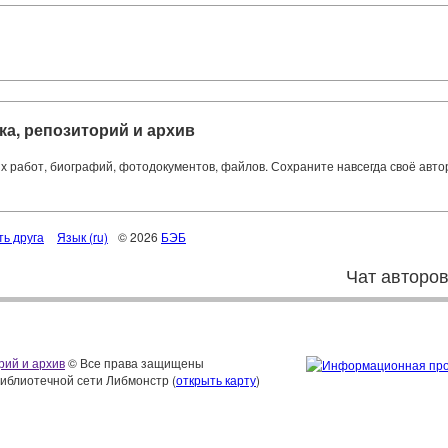
ка, репозиторий и архив
ких работ, биографий, фотодокументов, файлов. Сохраните навсегда своё авт
ть друга
Язык (ru)
© 2026
БЭБ
Чат авторо
рий и архив
© Все права защищены
библиотечной сети Либмонстр (
открыть карту
)