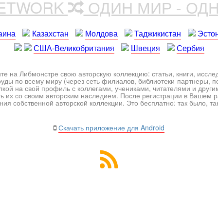
NETWORK
ОДИН МИР - ОД
аина
Казахстан
Молдова
Таджикистан
Эсто
США-Великобритания
Швеция
Сербия
те на Либмонстре свою авторскую коллекцию: статьи, книги, иссл
уды по всему миру (через сеть филиалов, библиотеки-партнеры, по
лкой на свой профиль с коллегами, учениками, читателями и друг
ь их со своим авторским наследием. После регистрации в Вашем 
ия собственной авторской коллекции. Это бесплатно: так было, так 
Скачать приложение для Android