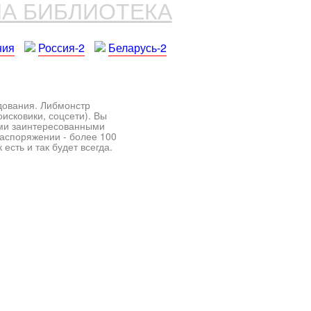
НА БИБЛИОТЕКА
ния
Россия-2
Беларусь-2
едования. Либмонстр
исковики, соцсети). Вы
ими заинтересованными
распоряжении - более 100
есть и так будет всегда.