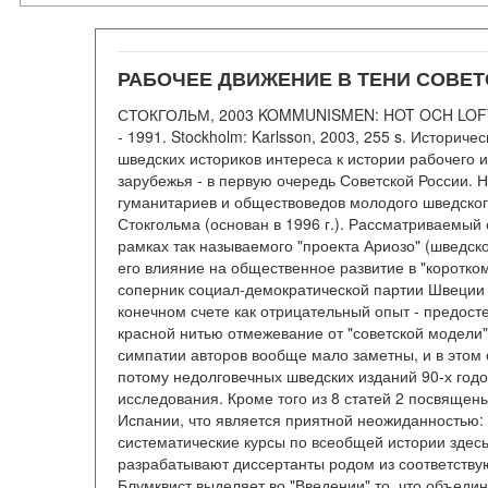
РАБОЧЕЕ ДВИЖЕНИЕ В ТЕНИ СОВЕТС
СТОКГОЛЬМ, 2003 KOMMUNISMEN: HOT OCH LOF
- 1991. Stockholm: Karlsson, 2003, 255 s. Историч
шведских историков интереса к истории рабочего и
зарубежья - в первую очередь Советской России.
гуманитариев и обществоведов молодого шведско
Стокгольма (основан в 1996 г.). Рассматриваемый
рамках так называемого "проекта Ариозо" (шведск
его влияние на общественное развитие в "коротком
соперник социал-демократической партии Швеции
конечном счете как отрицательный опыт - предост
красной нитью отмежевание от "советской модели"
симпатии авторов вообще мало заметны, и в этом
потому недолговечных шведских изданий 90-х годо
исследования. Кроме того из 8 статей 2 посвящен
Испании, что является приятной неожиданностью:
систематические курсы по всеобщей истории здесь
разрабатывают диссертанты родом из соответствую
Блумквист выделяет во "Введении" то, что объедин