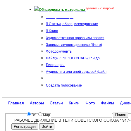
делитесь с миром!
Обнародовать материалы
Тип публикации
Статья, обзор, исследование
Книга
Художественная проза или поэзия
Запись в личном дневнике (блоге)
Фотодокументы
Файл(ы): PDF\DOC\RAR\ZIP и др.
Биография
Аудиокнига или иной звуковой файл
Дополнительные опции:
Создать голосование
Главная
Авторы
Статьи
Книги
Фото
Файлы
Днев
BY
Мир
РАБОЧЕЕ ДВИЖЕНИЕ В ТЕНИ СОВЕТСКОГО СОЮЗА 1917-
Регистрация
Войти