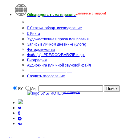
делитесь с миром!
Обнародовать материалы
Тип публикации
Статья, обзор, исследование
Книга
Художественная проза или поэзия
Запись в личном дневнике (блоге)
Фотодокументы
Файл(ы): PDF\DOC\RAR\ZIP и др.
Биография
Аудиокнига или иной звуковой файл
Дополнительные опции:
Создать голосование
BY
Мир
Беларуси
БИБЛИОТЕКА