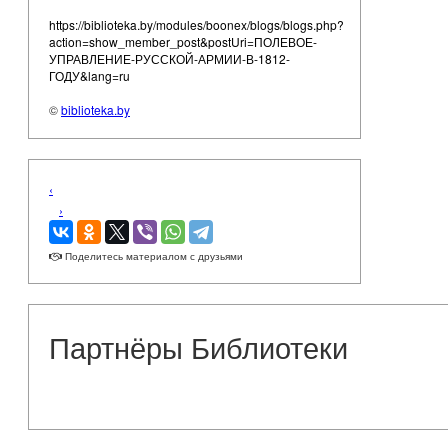
https://biblioteka.by/modules/boonex/blogs/blogs.php?
action=show_member_post&postUri=ПОЛЕВОЕ-
УПРАВЛЕНИЕ-РУССКОЙ-АРМИИ-В-1812-
ГОДУ&lang=ru
©
biblioteka.by
‹
›
Поделитесь материалом с друзьями
Партнёры Библиотеки