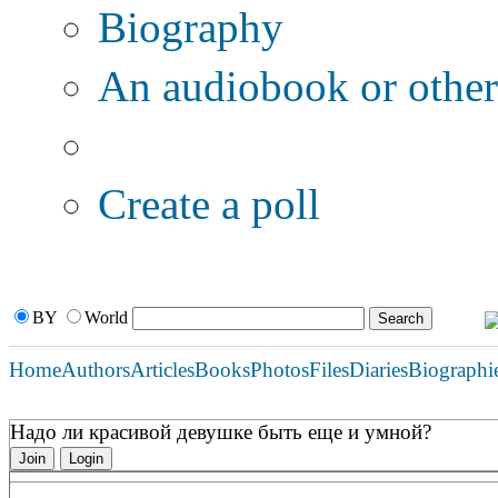
Biography
An audiobook or other 
Additional options:
Create a poll
BY
World
Home
Authors
Articles
Books
Photos
Files
Diaries
Biographi
Надо ли красивой девушке быть еще и умной?
Join
Login