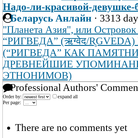
Надо-ли-красивой-девушке-
Беларусь Анлайн
·
3313 day
"Планета Азия", или Островок
“РИГВЕДА” (ऋग्वेद/R̥GVEDA
(“РИГВЕДА” КАК ПАМЯТН
ДРЕВНЕЙШИЕ УПОМИНАН
ЭТНОНИМОВ)
Professional Authors' Commen
Order by:
expand all
Per page:
There are no comments yet