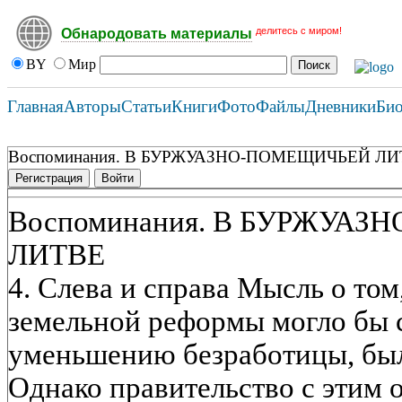
делитесь с миром!
Обнародовать материалы
BY
Мир
Главная
Авторы
Статьи
Книги
Фото
Файлы
Дневники
Би
Воспоминания. В БУРЖУАЗНО-ПОМЕЩИЧЬЕЙ Л
Регистрация
Войти
Воспоминания. В БУРЖУА
ЛИТВЕ
4. Слева и справа Мысль о том
земельной реформы могло бы 
уменьшению безработицы, была
Однако правительство с этим 