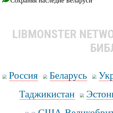
Сохраняя наследие Беларуси
LIBMONSTER NETW
БИБ
Россия
Беларусь
Ук
Таджикистан
Эстон
США-Великобрит