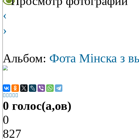
Просмотр фотографии
‹
›
Фота Мінска з 
Альбом:





0 голос(а,ов)
0
827