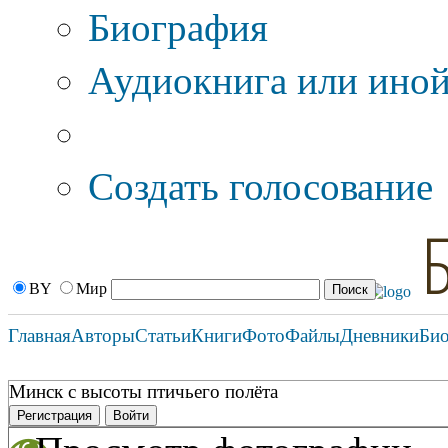
Биография
Аудиокнига или иной
Дополнительные оп
Создать голосование
BY
Мир
Главная
Авторы
Статьи
Книги
Фото
Файлы
Дневники
Би
Минск с высоты птичьего полёта
Регистрация
Войти