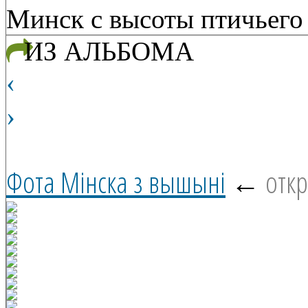
Минск с высоты птичьего
ИЗ АЛЬБОМА
‹
›
Фота Мінска з вышыні
←
откр