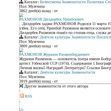
Каталог:
Бизнесмены
Знаменитости
Политики
Се
Пол: Мужчина
3862 дней(я) назад
·
от
РАХМОНОВ Дилдорбек Уринбоевич
Дилдорбек хаджи РАХМОНОВ Родился 11 марта 1941
узбек. Его отец Уринбой Рахмонов является основате
Дилдорбек Рахмонов пошёл по стопам отца, служа де
Каталог:
Деятели культуры
Знаменитости
Писател
Пол: Мужчина
3869 дней(я) назад
·
от
РАХМОНОВ Журахон Рахмонбердиевич
Журахон Рахмонов — основатель театра имени Бобур
артист Узбекской ССР (1974). Содержание 1 Биограф
Личная жизнь5 Награды6 Литература7 Ссылки Биогр
Каталог:
Деятели культуры
Знаменитости
Пол: Мужчина
3919 дней(я) назад
·
от
Другие знаменитости от этого автора
‹
RSS
›