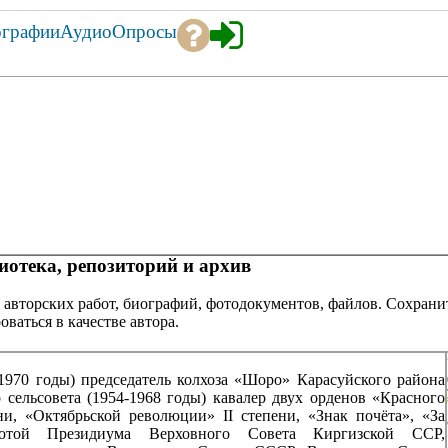
ографии
Аудио
Опросы
отека, репозиторий и архив
 авторских работ, биографий, фотодокументов, файлов. Сохранит
оваться в качестве автора.
1970 годы) председатель колхоза «Шоро» Карасуйского района
 сельсовета (1954-1968 годы) кавалер двух орденов «Красного
ни, «Октябрьской революции» II степени, «Знак почёта», «За
мотой Президиума Верховного Совета Киргизской ССР,