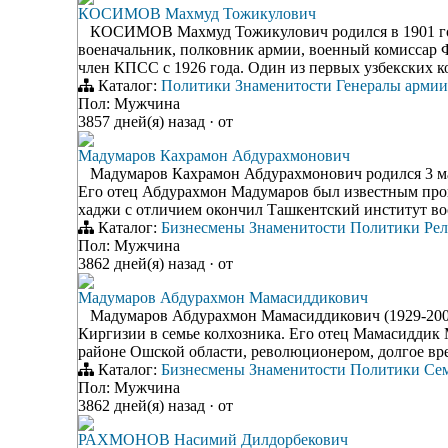
КОСИМОВ Махмуд Тожикулович
КОСИМОВ Махмуд Тожикулович родился в 1901 году
военачальник, полковник армии, военный комиссар 
член КПСС с 1926 года. Один из первых узбекских 
Каталог:
Политики
Знаменитости
Генералы армии
Пол: Мужчина
3857 дней(я) назад
·
от
Мадумаров Кахрамон Абдурахмонович
Мадумаров Кахрамон Абдурахмонович родился 3 мар
Его отец Абдурахмон Мадумаров был известным про
хаджи с отличием окончил Ташкентский институт во
Каталог:
Бизнесмены
Знаменитости
Политики
Рел
Пол: Мужчина
3862 дней(я) назад
·
от
Мадумаров Абдурахмон Мамасиддикович
Мадумаров Абдурахмон Мамасиддикович (1929-2008) 
Киргизии в семье колхозника. Его отец Мамасиддик
районе Ошской области, революционером, долгое вре
Каталог:
Бизнесмены
Знаменитости
Политики
Се
Пол: Мужчина
3862 дней(я) назад
·
от
РАХМОНОВ Насимий Дилдорбекович