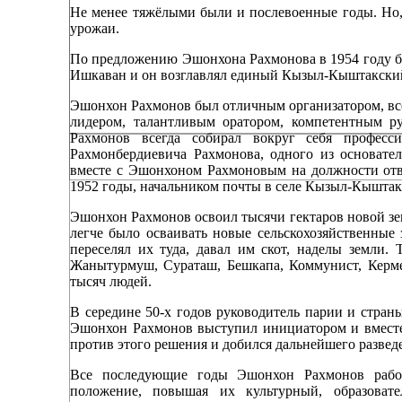
Не менее тяжёлыми были и послевоенные годы. Но,
урожаи.
По предложению Эшонхона Рахмонова в 1954 году б
Ишкаван и он возглавлял единый Кызыл-Кыштакский 
Эшонхон Рахмонов был отличным организатором, все
лидером, талантливым оратором, компетентным ру
Рахмонов всегда собирал вокруг себя професс
Рахмонбердиевича Рахмонова, одного из основате
вместе с Эшонхоном Рахмоновым на должности отве
1952 годы, начальником почты в селе Кызыл-Кыштак 
Эшонхон Рахмонов освоил тысячи гектаров новой зем
легче было осваивать новые сельскохозяйственные
переселял их туда, давал им скот, наделы земли.
Жанытурмуш, Сураташ, Бешкапа, Коммунист, Керме
тысяч людей.
В середине 50-х годов руководитель парии и стран
Эшонхон Рахмонов выступил инициатором и вместе
против этого решения и добился дальнейшего разведе
Все последующие годы Эшонхон Рахмонов работа
положение, повышая их культурный, образоват