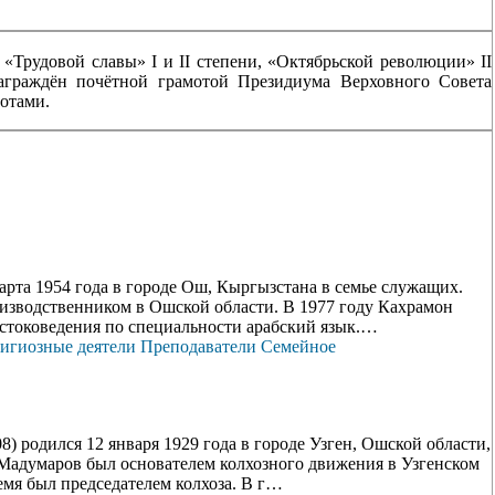
«Трудовой славы» I и II степени, «Октябрьской революции» II
Награждён почётной грамотой Президиума Верховного Совета
мотами.
та 1954 года в городе Ош, Кыргызстана в семье служащих.
изводственником в Ошской области. В 1977 году Кахрамон
стоковедения по специальности арабский язык.…
игиозные деятели
Преподаватели
Семейное
родился 12 января 1929 года в городе Узген, Ошской области,
 Мадумаров был основателем колхозного движения в Узгенском
мя был председателем колхоза. В г…