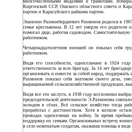
многочисленными медалями и грамотами. Избира
Киргизской ССР, Ошского областного совета и Кар
партии и Карасуйского райкома партии.
Эшонхон Рахмонбердиевич Рахмонов родился в 1907 
семье крестьянина. В 12 лет умерли его родители и
помогал дяде, работая садоводом. Самостоятельную
работником.
Четырнадцатилетним юношей он показал себя тр
работником.
Видя его способности, односельчане в 1924 год
ответственность за всю бригаду. За 14 лет бригади
организовать и повести за собой народ, поддержать
Рахмонов показал себя знатоком своего дела, ум
выращиваемой сельскохозяйственной продукции, вы
Видя все эти заслуги, в 1938 году колхозники выбр
председательской деятельности Э.Рахмонова совпало
холодом в сёлах. Всё сельское хозяйство тогда р
проработал с достоинством. Хотя в колхозе оста
проводах односельчан на войну. За время пребы
поддержку их семьям. Организовывал встречу воино
в село неженатым солдатам, оказывая помощь в виде