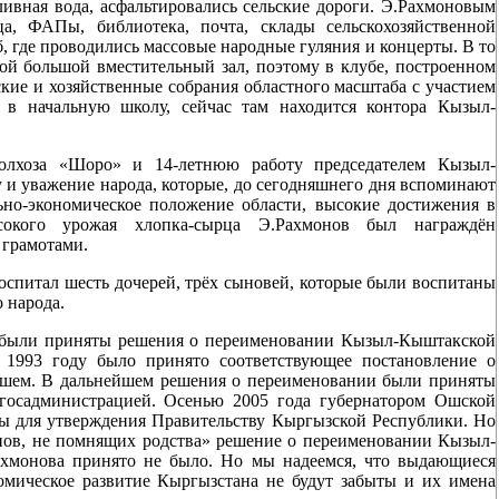
ливная вода, асфальтировались сельские дороги. Э.Рахмоновым
а, ФАПы, библиотека, почта, склады сельскохозяйственной
б, где проводились массовые народные гуляния и концерты. В то
ой большой вместительный зал, поэтому в клубе, построенном
ие и хозяйственные собрания областного масштаба с участием
 в начальную школу, сейчас там находится контора Кызыл-
колхоза «Шоро» и 14-летнюю работу председателем Кызыл-
 и уважение народа, которые, до сегодняшнего дня вспоминают
ьно-экономическое положение области, высокие достижения в
сокого урожая хлопка-сырца Э.Рахмонов был награждён
 грамотами.
спитал шесть дочерей, трёх сыновей, которые были воспитаны
о народа.
л были приняты решения о переименовании Кызыл-Кыштакской
 1993 году было принято соответствующее постановление о
шем. В дальнейшем решения о переименовании были приняты
госадминистрацией. Осенью 2005 года губернатором Ошской
ы для утверждения Правительству Кыргызской Республики. Но
нов, не помнящих родства» решение о переименовании Кызыл-
хмонова принято не было. Но мы надеемся, что выдающиеся
омическое развитие Кыргызстана не будут забыты и их имена