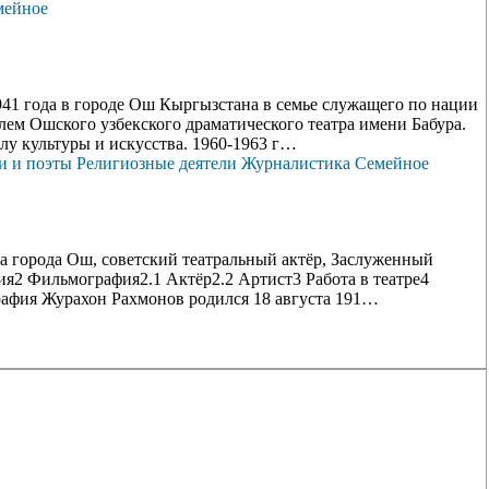
мейное
 года в городе Ош Кыргызстана в семье служащего по нации
лем Ошского узбекского драматического театра имени Бабура.
лу культуры и искусства. 1960-1963 г…
и и поэты
Религиозные деятели
Журналистика
Семейное
а города Ош, советский театральный актёр, Заслуженный
ия2 Фильмография2.1 Актёр2.2 Артист3 Работа в театре4
афия Журахон Рахмонов родился 18 августа 191…