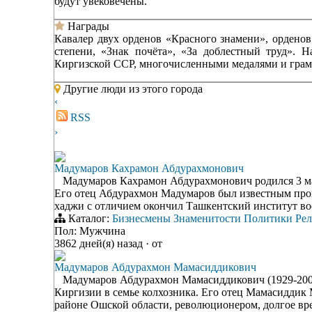
будут увековечены.
Награды
Кавалер двух орденов «Красного знамени», орденов 
степени, «Знак почёта», «За доблестный труд». 
Киргизской ССР, многочисленными медалями и гра
Другие люди из этого города
‹
RSS
›
Мадумаров Кахрамон Абдурахмонович
Мадумаров Кахрамон Абдурахмонович родился 3 мар
Его отец Абдурахмон Мадумаров был известным про
хаджи с отличием окончил Ташкентский институт во
Каталог:
Бизнесмены
Знаменитости
Политики
Рел
Пол: Мужчина
3862 дней(я) назад
·
от
Мадумаров Абдурахмон Мамасиддикович
Мадумаров Абдурахмон Мамасиддикович (1929-2008) 
Киргизии в семье колхозника. Его отец Мамасиддик
районе Ошской области, революционером, долгое вре