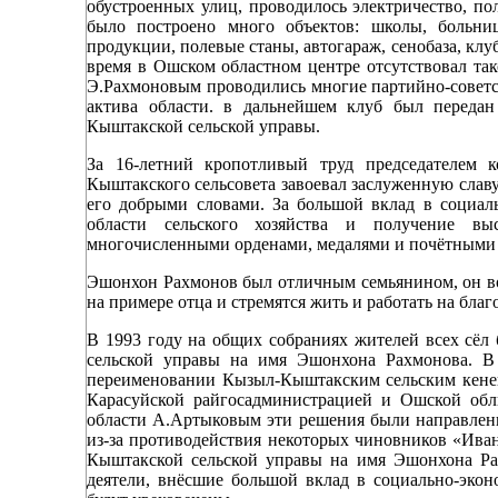
обустроенных улиц, проводилось электричество, по
было построено много объектов: школы, больниц
продукции, полевые станы, автогараж, сенобаза, клу
время в Ошском областном центре отсутствовал так
Э.Рахмоновым проводились многие партийно-советск
актива области. в дальнейшем клуб был передан
Кыштакской сельской управы.
За 16-летний кропотливый труд председателем 
Кыштакского сельсовета завоевал заслуженную славу
его добрыми словами. За большой вклад в социал
области сельского хозяйства и получение вы
многочисленными орденами, медалями и почётными
Эшонхон Рахмонов был отличным семьянином, он во
на примере отца и стремятся жить и работать на благ
В 1993 году на общих собраниях жителей всех сё
сельской управы на имя Эшонхона Рахмонова. В
переименовании Кызыл-Кыштакским сельским кене
Карасуйской райгосадминистрацией и Ошской обл
области А.Артыковым эти решения были направлен
из-за противодействия некоторых чиновников «Ива
Кыштакской сельской управы на имя Эшонхона Ра
деятели, внёсшие большой вклад в социально-экон