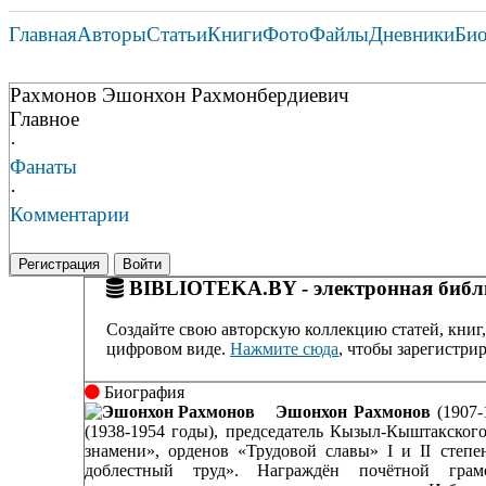
Главная
Авторы
Статьи
Книги
Фото
Файлы
Дневники
Би
Рахмонов Эшонхон Рахмонбердиевич
Главное
·
Фанаты
·
Комментарии
Регистрация
Войти
BIBLIOTEKA.BY - электронная библи
Создайте свою авторскую коллекцию статей, книг,
цифровом виде.
Нажмите сюда
, чтобы зарегистрир
Биография
Эшонхон Рахмонов
(1907-
(1938-1954 годы), председатель Кызыл-Кыштакского
знамени», орденов «Трудовой славы» I и II степе
доблестный труд». Награждён почётной гра