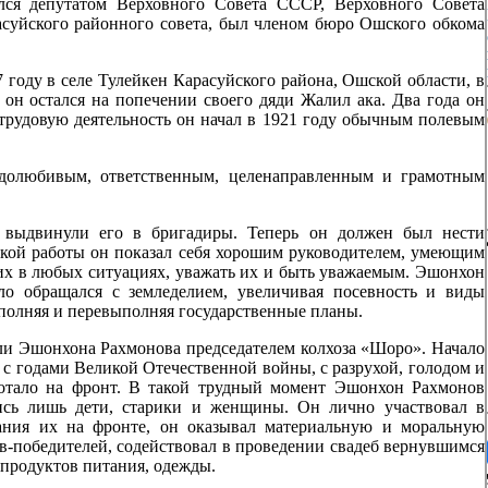
лся депутатом Верховного Совета СССР, Верховного Совета
асуйского районного совета, был членом бюро Ошского обкома
году в селе Тулейкен Карасуйского района, Ошской области, в
 он остался на попечении своего дяди Жалил ака. Два года он
 трудовую деятельность он начал в 1921 году обычным полевым
удолюбивым, ответственным, целенаправленным и грамотным
у выдвинули его в бригадиры. Теперь он должен был нести
рской работы он показал себя хорошим руководителем, умеющим
 их в любых ситуациях, уважать их и быть уважаемым. Эшонхон
ело обращался с земледелием, увеличивая посевность и виды
полняя и перевыполняя государственные планы.
али Эшонхона Рахмонова председателем колхоза «Шоро». Начало
 с годами Великой Отечественной войны, с разрухой, голодом и
аботало на фронт. В такой трудный момент Эшонхон Рахмонов
лись лишь дети, старики и женщины. Он лично участвовал в
вания их на фронте, он оказывал материальную и моральную
в-победителей, содействовал в проведении свадеб вернувшимся
 продуктов питания, одежды.