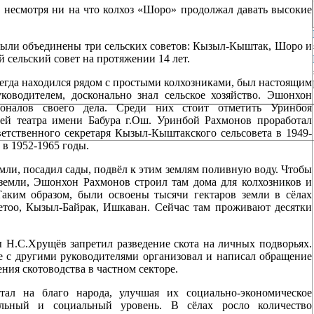
 несмотря ни на что колхоз «Шоро» продолжал давать высокие
ыли объединены три сельских советов: Кызыл-Кыштак, Шоро и
сельский совет на протяжении 14 лет.
гда находился рядом с простыми колхозниками, был настоящим
ководителем, досконально знал сельское хозяйство. Эшонхон
ионалов своего дела. Среди них стоит отметить Уринбоя
лей театра имени Бабура г.Ош. Уринбой Рахмонов проработал
тственного секретаря Кызыл-Кыштакского сельсовета в 1949-
в 1952-1965 годы.
ли, посадил сады, подвёл к этим землям поливную воду. Чтобы
 земли, Эшонхон Рахмонов строил там дома для колхозников и
 Таким образом, были освоены тысячи гектаров земли в сёлах
тоо, Кызыл-Байрак, Ишкаван. Сейчас там проживают десятки
ы Н.С.Хрущёв запретил разведение скота на личных подворьях.
 с другими руководителями организовал и написал обращение
ния скотоводства в частном секторе.
л на благо народа, улучшая их социально-экономическое
ельный и социальный уровень. В сёлах росло количество