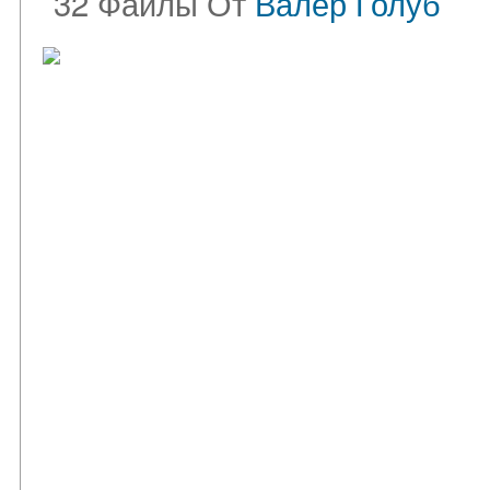
32 Файлы От
Валер Голуб