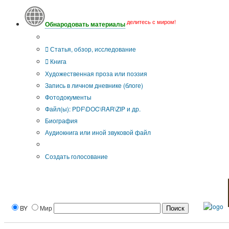
делитесь с миром!
Обнародовать материалы
Тип публикации
Статья, обзор, исследование
Книга
Художественная проза или поэзия
Запись в личном дневнике (блоге)
Фотодокументы
Файл(ы): PDF\DOC\RAR\ZIP и др.
Биография
Аудиокнига или иной звуковой файл
Дополнительные опции:
Создать голосование
BY
Мир