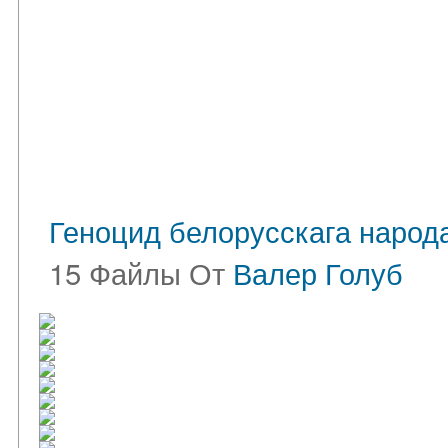
Геноцид белорусскага народ
15 Файлы От
Валер Голуб