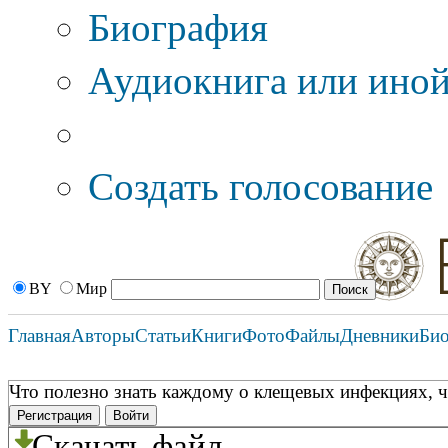
Биография
Аудиокнига или иной
Дополнительные оп
Создать голосование
BY
Мир
Главная
Авторы
Статьи
Книги
Фото
Файлы
Дневники
Би
Что полезно знать каждому о клещевых инфекциях, ч
Регистрация
Войти
Скачать файл