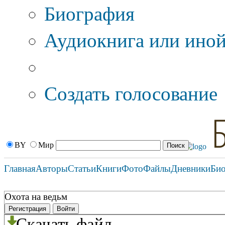
Биография
Аудиокнига или иной
Дополнительные оп
Создать голосование
BY
Мир
Главная
Авторы
Статьи
Книги
Фото
Файлы
Дневники
Би
Охота на ведьм
Регистрация
Войти
Скачать файл