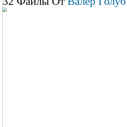
32 Файлы От
Валер Голуб