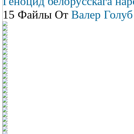
Геноцид белорусскага нар
15 Файлы От
Валер Голуб