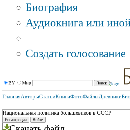
Биография
Аудиокнига или иной
Дополнительные оп
Создать голосование
BY
Мир
Главная
Авторы
Статьи
Книги
Фото
Файлы
Дневники
Би
Национальная политика большевиков в СССР
Регистрация
Войти
Скачать файл