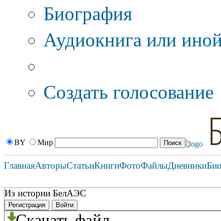
Биография
Аудиокнига или иной
Дополнительные оп
Создать голосование
BY
Мир
Главная
Авторы
Статьи
Книги
Фото
Файлы
Дневники
Би
Из истории БелАЭС
Регистрация
Войти
Скачать файл