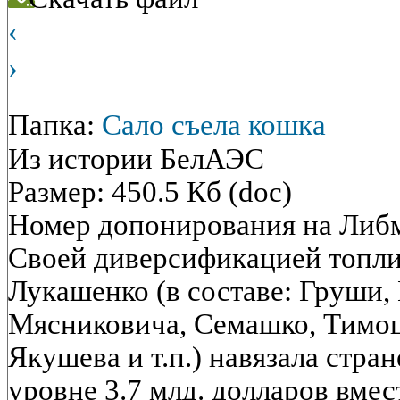
‹
›
Папка:
Сало съела кошка
Из истории БелАЭС
Размер: 450.5 Кб (doc)
Номер допонирования на Либ
Своей диверсификацией топли
Лукашенко (в составе: Груши
Мясниковича, Семашко, Тимош
Якушева и т.п.) навязала стра
уровне 3.7 млд. долларов вме