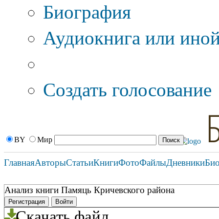
Биография
Аудиокнига или иной
Дополнительные оп
Создать голосование
BY
Мир
Главная
Авторы
Статьи
Книги
Фото
Файлы
Дневники
Би
Анализ книги Памяць Кричевского района
Регистрация
Войти
Скачать файл