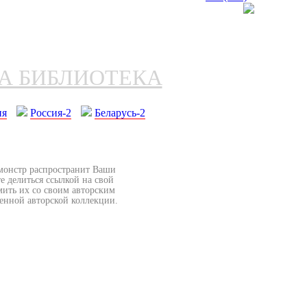
НА БИБЛИОТЕКА
ия
Россия-2
Беларусь-2
бмонстр распространит Ваши
е делиться ссылкой на свой
мить их со своим авторским
венной авторской коллекции.