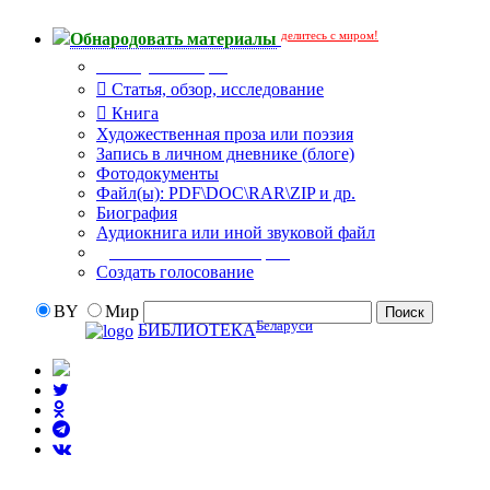
делитесь с миром!
Обнародовать материалы
Тип публикации
Статья, обзор, исследование
Книга
Художественная проза или поэзия
Запись в личном дневнике (блоге)
Фотодокументы
Файл(ы): PDF\DOC\RAR\ZIP и др.
Биография
Аудиокнига или иной звуковой файл
Дополнительные опции:
Создать голосование
BY
Мир
Беларуси
БИБЛИОТЕКА