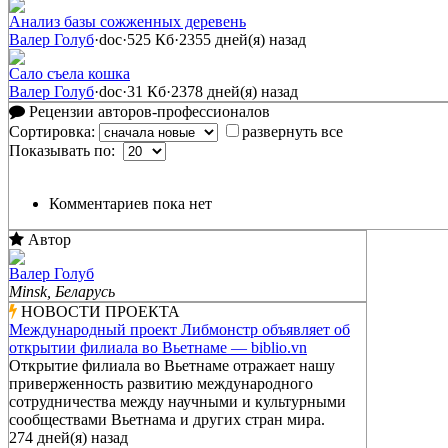
Анализ базы сожженных деревень
Валер Голуб
·
doc
·
525 Кб
·
2355 дней(я) назад
Сало съела кошка
Валер Голуб
·
doc
·
31 Кб
·
2378 дней(я) назад
Рецензии авторов-профессионалов
Сортировка:
развернуть все
Показывать по:
Комментариев пока нет
Автор
Валер Голуб
Minsk, Беларусь
НОВОСТИ ПРОЕКТА
Международный проект Либмонстр объявляет об
открытии филиала во Вьетнаме — biblio.vn
Открытие филиала во Вьетнаме отражает нашу
приверженность развитию международного
сотрудничества между научными и культурными
сообществами Вьетнама и других стран мира.
274 дней(я) назад