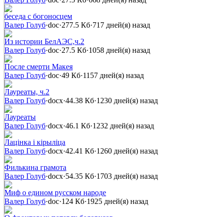
беседа с богоносцем
Валер Голуб
·
doc
·
277.5 Кб
·
717 дней(я) назад
Из истории БелАЭС,ч.2
Валер Голуб
·
doc
·
27.5 Кб
·
1058 дней(я) назад
После смерти Макея
Валер Голуб
·
doc
·
49 Кб
·
1157 дней(я) назад
Лауреаты, ч.2
Валер Голуб
·
docx
·
44.38 Кб
·
1230 дней(я) назад
Лауреаты
Валер Голуб
·
docx
·
46.1 Кб
·
1232 дней(я) назад
Лацінка і кірыліца
Валер Голуб
·
docx
·
42.41 Кб
·
1260 дней(я) назад
Филькина грамота
Валер Голуб
·
docx
·
54.35 Кб
·
1703 дней(я) назад
Миф о едином русском народе
Валер Голуб
·
doc
·
124 Кб
·
1925 дней(я) назад