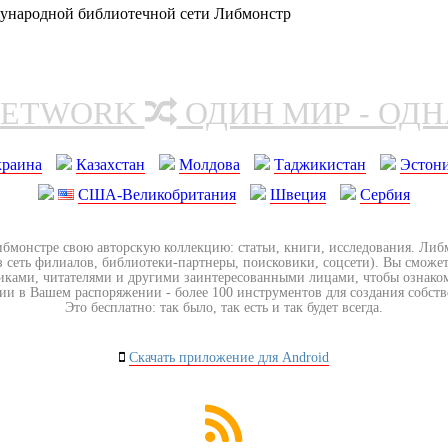
дународной библиотечной сети Либмонстр
NETWORK
ОДИН МИР - ОД
краина
Казахстан
Молдова
Таджикистан
Эстон
США-Великобритания
Швеция
Сербия
ибмонстре свою авторскую коллекцию: статьи, книги, исследования. Ли
з сеть филиалов, библиотеки-партнеры, поисковики, соцсети). Вы сможет
иками, читателями и другими заинтересованными лицами, чтобы ознако
ии в Вашем распоряжении - более 100 инструментов для создания собст
Это бесплатно: так было, так есть и так будет всегда.
Скачать приложение для Android