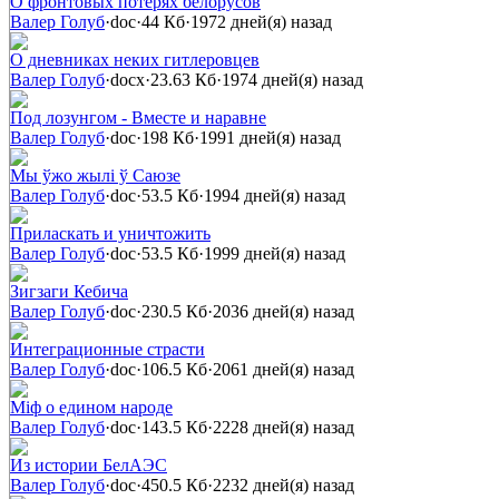
О фронтовых потерях белорусов
Валер Голуб
·
doc
·
44 Кб
·
1972 дней(я) назад
О дневниках неких гитлеровцев
Валер Голуб
·
docx
·
23.63 Кб
·
1974 дней(я) назад
Под лозунгом - Вместе и наравне
Валер Голуб
·
doc
·
198 Кб
·
1991 дней(я) назад
Мы ўжо жылі ў Саюзе
Валер Голуб
·
doc
·
53.5 Кб
·
1994 дней(я) назад
Приласкать и уничтожить
Валер Голуб
·
doc
·
53.5 Кб
·
1999 дней(я) назад
Зигзаги Кебича
Валер Голуб
·
doc
·
230.5 Кб
·
2036 дней(я) назад
Интеграционные страсти
Валер Голуб
·
doc
·
106.5 Кб
·
2061 дней(я) назад
Міф о едином народе
Валер Голуб
·
doc
·
143.5 Кб
·
2228 дней(я) назад
Из истории БелАЭС
Валер Голуб
·
doc
·
450.5 Кб
·
2232 дней(я) назад