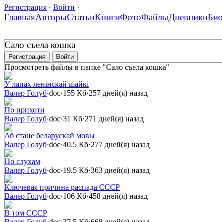
Регистрация
·
Войти
·
Главная
Авторы
Статьи
Книги
Фото
Файлы
Дневники
Би
Сало съела кошка
Регистрация
Войти
Просмотреть файлы в папке "Сало съела кошка"
У лапах ленінскай шайкі
Валер Голуб
·
doc
·
155 Кб
·
257 дней(я) назад
По прихоти
Валер Голуб
·
doc
·
31 Кб
·
271 дней(я) назад
Аб стане беларускай мовы
Валер Голуб
·
doc
·
40.5 Кб
·
277 дней(я) назад
По слухам
Валер Голуб
·
doc
·
19.5 Кб
·
363 дней(я) назад
Ключевая причина распада СССР
Валер Голуб
·
doc
·
106 Кб
·
458 дней(я) назад
В том СССР
Валер Голуб
·
doc
·
27.5 Кб
·
668 дней(я) назад