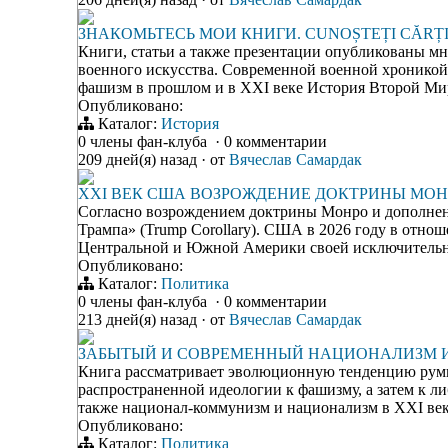
ЗНАКОМЬТЕСЬ МОИ КНИГИ. CUNOȘTEȚI CĂRȚ
Книги, статьи а также презентации опубликованы м
военного искусства. Современной военной хронико
фашизм в прошлом и в XXI веке История Второй Ми
Опубликовано:
Каталог:
История
0 члены фан-клуба
·
0 комментарии
209 дней(я) назад
·
от
Вячеслав Самардак
XXI ВЕК США ВОЗРОЖДЕНИЕ ДОКТРИНЫ МО
Согласно возрождением доктрины Монро и дополнен
Трампа» (Trump Corollary). США в 2026 году в отн
Центральной и Южной Америки своей исключительной
Опубликовано:
Каталог:
Политика
0 члены фан-клуба
·
0 комментарии
213 дней(я) назад
·
от
Вячеслав Самардак
ЗАБЫТЫЙ И СОВРЕМЕННЫЙ НАЦИОНАЛИЗМ И
Книга рассматривает эволюционную тенденцию румы
распространенной идеологии к фашизму, а затем к л
также национал-коммунизм и национализм в XXI век
Опубликовано:
Каталог:
Политика