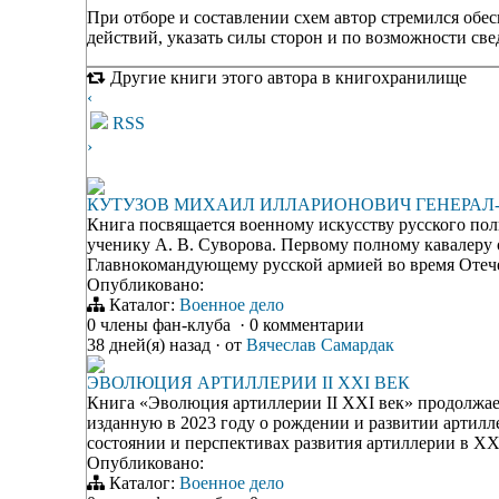
При отборе и составлении схем автор стремился об
действий, указать силы сторон и по возможности све
Другие книги этого автора в книгохранилище
‹
RSS
›
КУТУЗОВ МИХАИЛ ИЛЛАРИОНОВИЧ ГЕНЕРА
Книга посвящается военному искусству русского пол
ученику А. В. Суворова. Первому полному кавалеру 
Главнокомандующему русской армией во время Отеч
Опубликовано:
Каталог:
Военное дело
0 члены фан-клуба
·
0 комментарии
38 дней(я) назад
·
от
Вячеслав Самардак
ЭВОЛЮЦИЯ АРТИЛЛЕРИИ II XXI ВЕК
Книга «Эволюция артиллерии II XXI век» продолжа
изданную в 2023 году о рождении и развитии артилле
состоянии и перспективах развития артиллерии в X
Опубликовано:
Каталог:
Военное дело