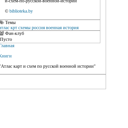
и-схем-по-русской-военной-истории
©
biblioteka.by
Темы
атлас крт
схемы
россия
военная история
Фан-клуб
Пусто
Главная
›
Книги
›
"Атлас карт и схем по русской военной истории"