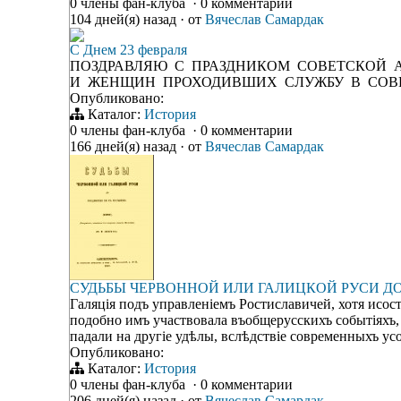
0 члены фан-клуба
·
0 комментарии
104 дней(я) назад
·
от
Вячеслав Самардак
С Днем 23 февраля
ПОЗДРАВЛЯЮ С ПРАЗДНИКОМ СОВЕТСКОЙ
И ЖЕНЩИН ПРОХОДИВШИХ СЛУЖБУ В СОВ
Опубликовано:
Каталог:
История
0 члены фан-клуба
·
0 комментарии
166 дней(я) назад
·
от
Вячеслав Самардак
СУДЬБЫ ЧЕРВОННОЙ ИЛИ ГАЛИЦКОЙ РУСИ Д
Галяція подъ управленіемъ Ростиславичей, хотя исос
подобно имъ участвовала въобщерусскихъ событіяхъ, 
падали на другіе удѣлы, вслѣдствіе современныхъ ус
Опубликовано:
Каталог:
История
0 члены фан-клуба
·
0 комментарии
206 дней(я) назад
·
от
Вячеслав Самардак