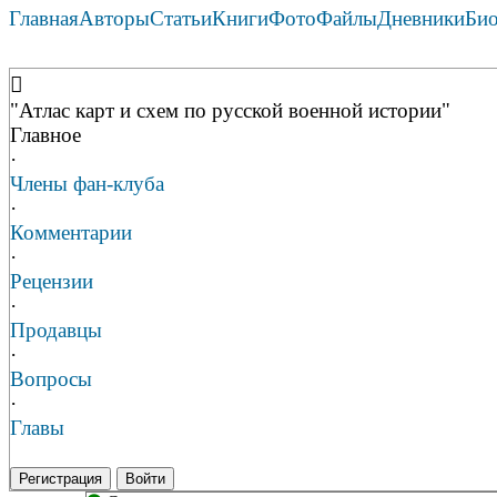
Главная
Авторы
Статьи
Книги
Фото
Файлы
Дневники
Би
"Атлас карт и схем по русской военной истории"
Главное
·
Члены фан-клуба
·
Комментарии
·
Рецензии
·
Продавцы
·
Вопросы
·
Главы
Регистрация
Войти