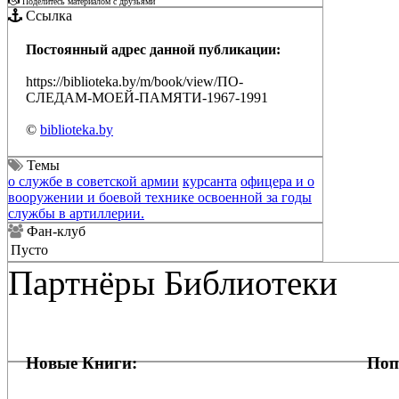
Поделитесь материалом с друзьями
Ссылка
Постоянный адрес данной публикации:
https://biblioteka.by/m/book/view/ПО-
СЛЕДАМ-МОЕЙ-ПАМЯТИ-1967-1991
©
biblioteka.by
Темы
о службе в советской армии
курсанта
офицера и о
вооружении и боевой технике освоенной за годы
службы в артиллерии.
Фан-клуб
Пусто
Партнёры Библиотеки
Новые Книги:
Поп