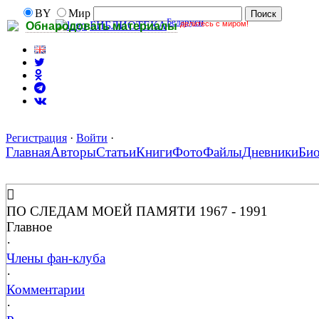
BY
Мир
Беларуси
делитесь с миром!
БИБЛИОТЕКА
Обнародовать материалы
Регистрация
·
Войти
·
Главная
Авторы
Статьи
Книги
Фото
Файлы
Дневники
Би
ПО СЛЕДАМ МОЕЙ ПАМЯТИ 1967 - 1991
Главное
·
Члены фан-клуба
·
Комментарии
·