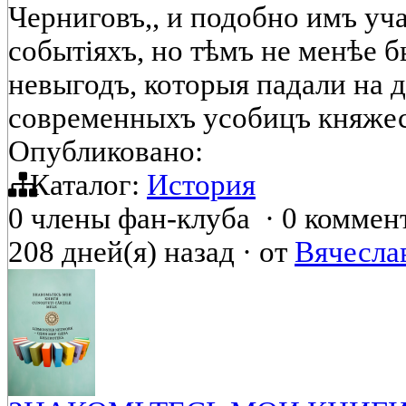
Черниговъ,, и подобно имъ уч
событіяхъ, но тѣмъ не менѣе б
невыгодъ, которыя падали на д
современныхъ усобицъ княжес
Опубликовано:
Каталог:
История
0 члены фан-клуба
·
0 коммен
208 дней(я) назад
·
от
Вячесла