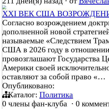
211 дней(я) назад
·
от
Вячесла
XXI ВЕК США ВОЗРОЖДЕН
Согласно возрождением докт
дополненной новой стратегие
называемые «Следствием Трамп
США в 2026 году в отношени
провозглашают Государства 
Америки своей исключительной
оставляют за собой право «…
Опубликовано:
Каталог:
Политика
0 члены фан-клуба
·
0 коммен