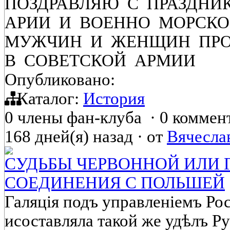
ПОЗДРАВЛЯЮ С ПРАЗДНИ
АРИИ И ВОЕННО МОРСК
МУЖЧИН И ЖЕНЩИН ПР
В СОВЕТСКОЙ АРМИИ
Опубликовано:
Каталог:
История
0 члены фан-клуба
·
0 коммен
168 дней(я) назад
·
от
Вячесла
СУДЬБЫ ЧЕРВОННОЙ ИЛИ 
СОЕДИНЕНИЯ С ПОЛЬШЕЙ
Галяція подъ управленіемъ Ро
исоставляла такой же удѣлъ Р