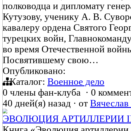
полководца и дипломату гене
Кутузову, ученику А. В. Суво
кавалеру ордена Святого Геор
турецких войн, Главнокоманд
во время Отечественной войны
Посвятившему свою…
Опубликовано:
Каталог:
Военное дело
0 члены фан-клуба
·
0 коммен
40 дней(я) назад
·
от
Вячеслав
ЭВОЛЮЦИЯ АРТИЛЛЕРИИ II
Книга «Эволюция артиллерии 