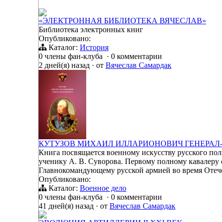
«ЭЛЕКТРОННАЯ БИБЛИОТЕКА ВЯЧЕСЛАВ»
Библиотека электронных книг
Опубликовано:
Каталог:
История
0 члены фан-клуба
·
0 комментарии
2 дней(я) назад
·
от
Вячеслав Самардак
КУТУЗОВ МИХАИЛ ИЛЛАРИОНОВИЧ ГЕНЕРА
Книга посвящается военному искусству русского пол
ученику А. В. Суворова. Первому полному кавалеру 
Главнокомандующему русской армией во время Отеч
Опубликовано:
Каталог:
Военное дело
0 члены фан-клуба
·
0 комментарии
41 дней(я) назад
·
от
Вячеслав Самардак