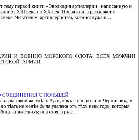
ет тему первой книги «Эволюция артиллерии» написанную и
рии от XIII века по XX век. Новая книга расскажет о
XI веке. Читателям, артиллеристам, военнослужащ…
 АРИИ И ВОЕННО МОРСКОГО ФЛОТА ВСЕХ МУЖЧИН
ЕТСКОЙ АРМИИ
О СОЕДИНЕНИЯ С ПОЛЬШЕЙ
тавляла такой же удѣлъ Руси, какъ Полоцкъ или Черниговъ,, и
но тѣмъ не менѣе была удалена отъ тѣхъ невыгодъ, которыя
обицъ княжескихъ; она стояла ръ с…