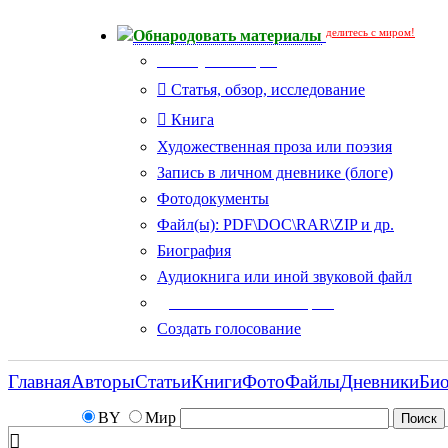
делитесь с миром!
Обнародовать материалы
Тип публикации
Статья, обзор, исследование
Книга
Художественная проза или поэзия
Запись в личном дневнике (блоге)
Фотодокументы
Файл(ы): PDF\DOC\RAR\ZIP и др.
Биография
Аудиокнига или иной звуковой файл
Дополнительные опции:
Создать голосование
Главная
Авторы
Статьи
Книги
Фото
Файлы
Дневники
Би
BY
Мир