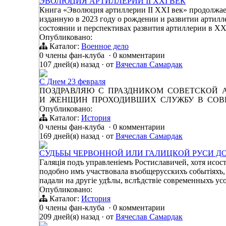
ЭВОЛЮЦИЯ АРТИЛЛЕРИИ II XXI ВЕК
Книга «Эволюция артиллерии II XXI век» продолжа
изданную в 2023 году о рождении и развитии артилле
состоянии и перспективах развития артиллерии в X
Опубликовано:
Каталог:
Военное дело
0 члены фан-клуба
·
0 комментарии
107 дней(я) назад
·
от
Вячеслав Самардак
С Днем 23 февраля
ПОЗДРАВЛЯЮ С ПРАЗДНИКОМ СОВЕТСКОЙ
И ЖЕНЩИН ПРОХОДИВШИХ СЛУЖБУ В СОВ
Опубликовано:
Каталог:
История
0 члены фан-клуба
·
0 комментарии
169 дней(я) назад
·
от
Вячеслав Самардак
СУДЬБЫ ЧЕРВОННОЙ ИЛИ ГАЛИЦКОЙ РУСИ Д
Галяція подъ управленіемъ Ростиславичей, хотя исос
подобно имъ участвовала въобщерусскихъ событіяхъ, 
падали на другіе удѣлы, вслѣдствіе современныхъ ус
Опубликовано:
Каталог:
История
0 члены фан-клуба
·
0 комментарии
209 дней(я) назад
·
от
Вячеслав Самардак