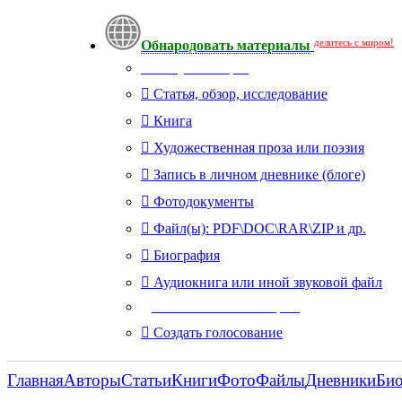
делитесь с миром!
Обнародовать материалы
Тип публикации
Статья, обзор, исследование
Книга
Художественная проза или поэзия
Запись в личном дневнике (блоге)
Фотодокументы
Файл(ы): PDF\DOC\RAR\ZIP и др.
Биография
Аудиокнига или иной звуковой файл
Дополнительные опции:
Создать голосование
Главная
Авторы
Статьи
Книги
Фото
Файлы
Дневники
Би