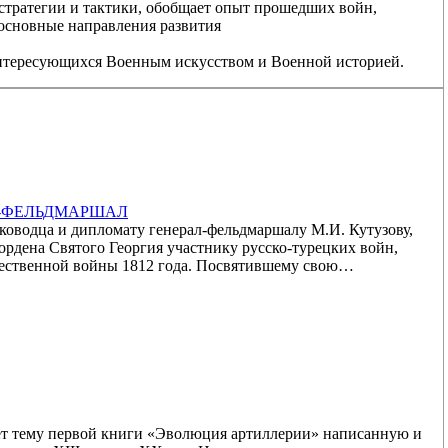
стратегии и тактики, обобщает опыт прошедших войн,
 основные направления развития
интересующихся Военным искусством и Военной историей.
Л-ФЕЛЬДМАРШАЛ
ководца и дипломату генерал-фельдмаршалу М.И. Кутузову,
ордена Святого Георгия участнику русско-турецких войн,
ественной войны 1812 года. Посвятившему свою…
ет тему первой книги «Эволюция артиллерии» написанную и