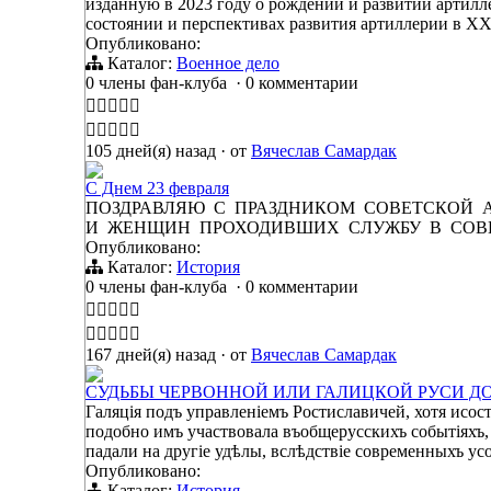
изданную в 2023 году о рождении и развитии артилле
состоянии и перспективах развития артиллерии в X
Опубликовано:
Каталог:
Военное дело
0 члены фан-клуба
·
0 комментарии
105 дней(я) назад
·
от
Вячеслав Самардак
С Днем 23 февраля
ПОЗДРАВЛЯЮ С ПРАЗДНИКОМ СОВЕТСКОЙ
И ЖЕНЩИН ПРОХОДИВШИХ СЛУЖБУ В СОВ
Опубликовано:
Каталог:
История
0 члены фан-клуба
·
0 комментарии
167 дней(я) назад
·
от
Вячеслав Самардак
СУДЬБЫ ЧЕРВОННОЙ ИЛИ ГАЛИЦКОЙ РУСИ Д
Галяція подъ управленіемъ Ростиславичей, хотя исос
подобно имъ участвовала въобщерусскихъ событіяхъ, 
падали на другіе удѣлы, вслѣдствіе современныхъ ус
Опубликовано:
Каталог:
История