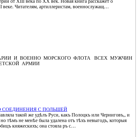
рии от XIII века по XX век. Новая книга расскажет о
XI веке. Читателям, артиллеристам, военнослужащ…
 АРИИ И ВОЕННО МОРСКОГО ФЛОТА ВСЕХ МУЖЧИН
ЕТСКОЙ АРМИИ
О СОЕДИНЕНИЯ С ПОЛЬШЕЙ
тавляла такой же удѣлъ Руси, какъ Полоцкъ или Черниговъ,, и
но тѣмъ не менѣе была удалена отъ тѣхъ невыгодъ, которыя
обицъ княжескихъ; она стояла ръ с…