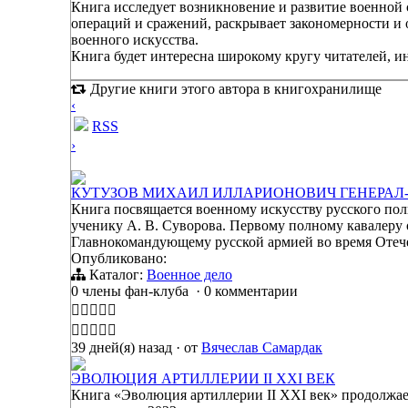
Книга исследует возникновение и развитие военной 
операций и сражений, раскрывает закономерности и
военного искусства.
Книга будет интересна широкому кругу читателей, 
Другие книги этого автора в книгохранилище
‹
RSS
›
КУТУЗОВ МИХАИЛ ИЛЛАРИОНОВИЧ ГЕНЕРА
Книга посвящается военному искусству русского пол
ученику А. В. Суворова. Первому полному кавалеру 
Главнокомандующему русской армией во время Отеч
Опубликовано:
Каталог:
Военное дело
0 члены фан-клуба
·
0 комментарии
39 дней(я) назад
·
от
Вячеслав Самардак
ЭВОЛЮЦИЯ АРТИЛЛЕРИИ II XXI ВЕК
Книга «Эволюция артиллерии II XXI век» продолжа