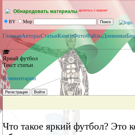
делитесь с миром!
Обнародовать материалы
BY
Мир
Главная
Авторы
Статьи
Книги
Фото
Файлы
Дневники
Би
Яркий футбол
Текст статьи
·
Комментарии
Регистрация
Войти
Что такое яркий футбол? Это к