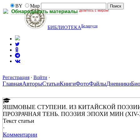
BY
Мир
делитесь с миром!
Обнародовать материалы
Беларуси
БИБЛИОТЕКА
Регистрация
·
Войти
·
Главная
Авторы
Статьи
Книги
Фото
Файлы
Дневники
Би
ЯШМОВЫЕ СТУПЕНИ. ИЗ КИТАЙСКОЙ ПОЭЗИИ ЭПОХ
ПРОЗРАЧНАЯ ТЕНЬ. ПОЭЗИЯ ЭПОХИ МИН (XIV-XV
Текст статьи
·
Комментарии