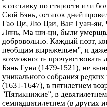
в отставку по старости или бо
Сюй Бэнь, остаток дней провел
Гао Ци, Лю Цзи, Ван Гуан-ян
Лянь, Ма ши-ци, были умерщв
добровольно. Каждый поэт, ко
необщим выраженьем", и даже
возможность прочувствовать 
Бянь Гуна (1479-1521), не вын
уникального собрания редких 
(1631-1647), в пятилетнем воз
"Пятикнижие", в девятилетнем
семнадцатилетнем (в других и