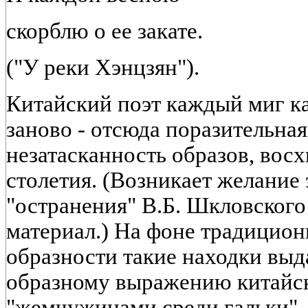
скорблю о ее закате.
("У реки Хэнцзян").
Китайский поэт каждый миг к
заново - отсюда поразительная
незатасканность образов, вос
столетия. (Возникает желание
"остранения" В.Б. Шкловского
материал.) На фоне традицион
образности такие находки вы
образному выражению китайск
"жемчужинами среди гальки".