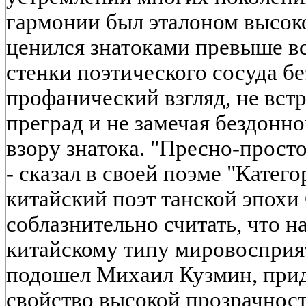
гармонии был эталоном высок
ценился знатоками превыше вс
стенки поэтического сосуда бе
профанический взгляд, не встр
преград и не замечая бездонн
взору знатока. "Пресно-простое
- сказал в своей поэме "Кате
китайский поэт танской эпохи
соблазнительно считать, что н
китайскому типу мировосприят
подошел Михаил Кузмин, при
свойство высокой прозрачнос