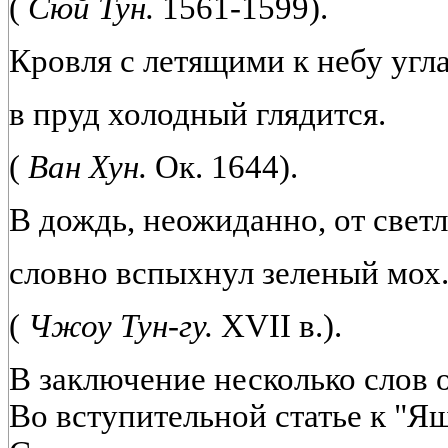
(
Сюй Тун.
1561-1599).
Кровля с летящими к небу угл
в пруд холодный глядится.
(
Ван Хун.
Ок. 1644).
В дождь, неожиданно, от свет
словно вспыхнул зеленый мох
(
Чжоу Тун-гу.
XVII в.).
В заключение несколько слов 
Во вступительной статье к "Я