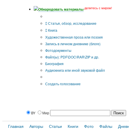
делитесь с миром!
Обнародовать материалы
Тип публикации
Статья, обзор, исследование
Книга
Художественная проза или поэзия
Запись в личном дневнике (блоге)
Фотодокументы
Файл(ы): PDF\DOC\RAR\ZIP и др.
Биография
Аудиокнига или иной звуковой файл
Дополнительные опции:
Создать голосование
BY
Мир
Главная
Авторы
Статьи
Книги
Фото
Файлы
Днев