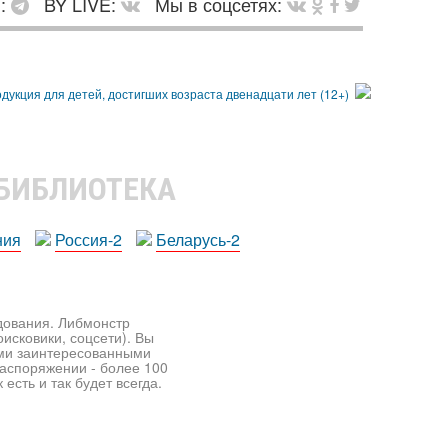
в:
BY LIVE:
Мы в соцсетях:
 БИБЛИОТЕКА
ния
Россия-2
Беларусь-2
едования. Либмонстр
исковики, соцсети). Вы
ими заинтересованными
распоряжении - более 100
есть и так будет всегда.