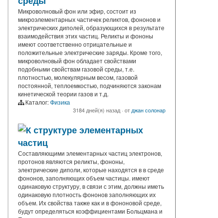
среды
Микроволновый фон или эфир, состоит из
микроэлементарных частичек реликтов, фононов и
электрических диполей, образующихся в результате
взаимодействия этих частиц. Реликты и фононы
имеют соответственно отрицательные и
положительные электрические заряды. Кроме того,
микроволновый фон обладает свойствами
подобными свойствам газовой среды, т.е.
плотностью, молекулярным весом, газовой
постоянной, теплоемкостью, подчиняются законам
кинетической теории газов и т.д.
Каталог:
Физика
3184 дней(я) назад
·
от
джан солонар
К структуре элементарных
частиц
Составляющими элементарных частиц электронов,
протонов являются реликты, фононы,
электрические диполи, которые находятся в в среде
фононов, заполняющих объем частицы. имеют
одинаковую структуру, в связи с этим, должны иметь
одинаковую плотность фононов заполняющих их
объем. Их свойства также как и в фононовой среде,
будут определяться коэффициентами Больцмана и