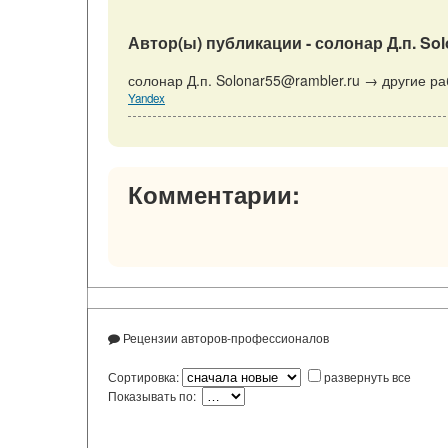
Автор(ы) публикации - солонар Д.п. Sol
солонар Д.п. Solonar55@rambler.ru → другие ра
Yandex
Комментарии:
Рецензии авторов-профессионалов
Сортировка:
развернуть все
Показывать по: