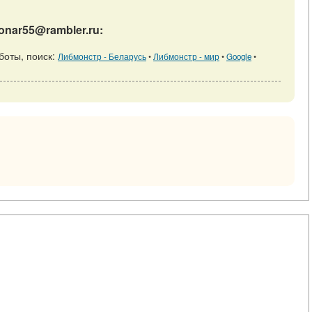
onar55@rambler.ru:
боты, поиск:
Либмонстр - Беларусь
•
Либмонстр - мир
•
Google
•