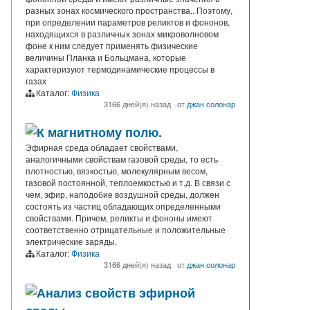
разных зонах космического пространства.. Поэтому,
при определении параметров реликтов и фононов,
находящихся в различных зонах микроволновом
фоне к ним следует применять физические
величины Планка и Больцмана, которые
характеризуют термодинамические процессы в
газах
Каталог:
Физика
3166 дней(я) назад
·
от
джан солонар
К магнитному полю.
Эфирная среда обладает свойствами,
аналогичными свойствам газовой среды, то есть
плотностью, вязкостью, молекулярным весом,
газовой постоянной, теплоемкостью и т.д. В связи с
чем, эфир, наподобие воздушной среды, должен
состоять из частиц обладающих определенными
свойствами. Причем, реликты и фононы имеют
соответственно отрицательные и положительные
электрические заряды.
Каталог:
Физика
3166 дней(я) назад
·
от
джан солонар
Анализ свойств эфирной