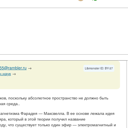
r55@rambler.ru
→
Libmonster ID: BY-37
н.наук
→
ков, поскольку абсолютное пространство не должно быть
ая среда..
агнетизма Фарадея — Максвелла. В ее основе лежала идея
ира, который в этой теории получил название
оду, что существует только один эфир — электромагнитный и