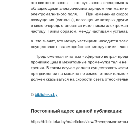
что световые волны — это суть волны электромаг
обладающими электрическим зарядом или магнит
электромагнитного поля. При изменении скорост
возмущения (сигналы), поглощение которых други
в свою очередь становятся источником электрома
частицу. Таким образом, между частицами устан
а это значит, что между частицами находится эле
осуществляет взаимодействие между этими част
Предложенная гипотеза «эфирного ветра» предпо
проникающем в межатомные промежутки тел и не 
трения. В таком случае должен существовать «эф
при движении на машине по земле, относительно 
должен сказываться на скорости света относитель
©
biblioteka.by
Постоянный адрес данной публикации:
https://biblioteka.by/m/articles/view/Электромагни