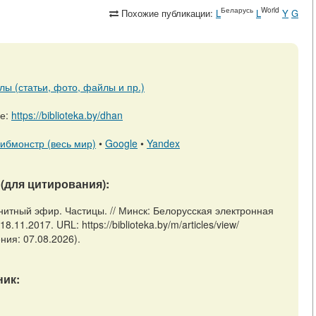
Беларусь
World
Похожие публикации:
L
L
Y
G
лы (статьи, фото, файлы и пр.)
ре:
https://biblioteka.by/dhan
ибмонстр (весь мир)
•
Google
•
Yandex
(для цитирования):
нитный эфир. Частицы. // Минск: Белорусская электронная
11.2017. URL: https://biblioteka.by/m/articles/view/
ия: 07.08.2026).
ик: