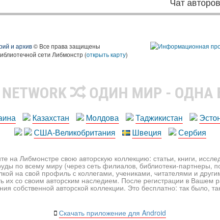
Чат авторо
рий и архив
© Все права защищены
библиотечной сети Либмонстр (
открыть карту
)
R NETWORK
ОДИН МИР - ОДНА
аина
Казахстан
Молдова
Таджикистан
Эсто
США-Великобритания
Швеция
Сербия
те на Либмонстре свою авторскую коллекцию: статьи, книги, иссл
уды по всему миру (через сеть филиалов, библиотеки-партнеры, по
лкой на свой профиль с коллегами, учениками, читателями и друг
ь их со своим авторским наследием. После регистрации в Вашем 
ия собственной авторской коллекции. Это бесплатно: так было, так 
Скачать приложение для Android