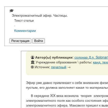
Электромагнитный эфир. Частицы.
Текст статьи
·
Комментарии
Регистрация
Войти
Автор(ы) публикации
:
солонар Д.п. Solona
Учреждение образования \ работы:
канд. тех
Источник:
печатный
→
Эфир уже давно при­влекает к себе внимание физи
пустым, его должна заполняет какая то материальн
В середине XIX века возникла теория электро­м
элек­тромагнитного поля как особого состояния эф
электромагнитного эфира. Максвелл пришел к выв