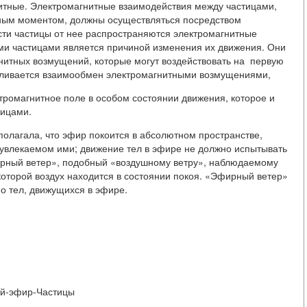
нитные. Электромагнитные взаимодействия между частицами,
ным моментом, должны осуществляться посредством
и частицы от нее распространяются электромагнитные
ми частицами является причиной изменения их движения. Они
гнитных возмущений, которые могут воздействовать на первую
авливается взаимообмен электромагнитными возмущениями,
ктромагнитное поле в особом состоянии движения, которое и
ицами.
лагала, что эфир покоится в абсолютном пространстве,
увлекаемом ими; движение тел в эфире не должно испытывать
ирный ветер», подобный «воздушному ветру», наблюдаемому
которой воздух находится в состоянии покоя. «Эфирный ветер»
но тел, движущихся в эфире.
тный-эфир-Частицы