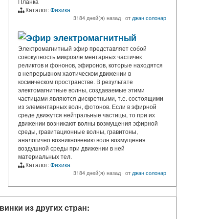
Планка
Каталог:
Физика
3184 дней(я) назад
·
от
джан солонар
Эфир электромагнитный
Электромагнитный эфир представляет собой
совокупность микроэле ментарных частичек
реликтов и фононов, эфиронов, которые находятся
в непрерывном хаотическом движении в
космическом пространстве. В результате
электомагнитные волны, создаваемые этими
частицами являются дискретными, т.е. состоящими
из элементарных волн, фотонов. Если в эфирной
среде движутся нейтральные частицы, то при их
движении возникают волны возмущения эфирной
среды, гравитационные волны, гравитоны,
аналогично возникновению волн возмущения
воздушной среды при движении в ней
материальных тел.
Каталог:
Физика
3184 дней(я) назад
·
от
джан солонар
винки из других стран: