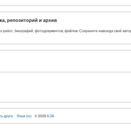
ка, репозиторий и архив
ких работ, биографий, фотодокументов, файлов. Сохраните навсегда своё авт
ть друга
Язык (ru)
© 2026
БЭБ