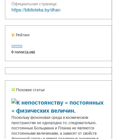
Официальная страница:
https://biblioteka.by/dhan
Рейтинг





0 голос(а,ов)
Похожие статьи
К непостоянству « постоянных
« физических величин.
Поскольку фононовая среда в космическом
пространстве не однородна то, следовательно,
постоянные Больцмана и Планка не являются
постоянными величинами, а зависят от свойств
фононной среды и имеют различные значения в