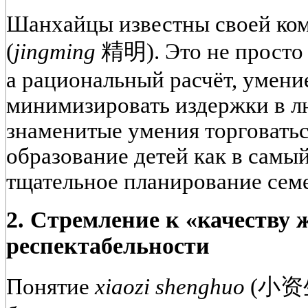
Шанхайцы известны своей ко
(
jingming
精明). Это не просто 
а
рациональный расчёт, умени
минимизировать издержки
в л
знаменитые умения торговатьс
образование детей как в самы
тщательное планирование сем
2. Стремление к «качеству
респектабельности
Понятие
xiaozi shenghuo
(小资生