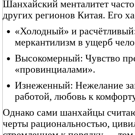
Шанхайский менталитет часто
других регионов Китая. Его х
«Холодный» и расчётливый
меркантилизм в ущерб чел
Высокомерный:
Чувство пр
«провинциалами».
Изнеженный:
Нежелание за
работой, любовь к комфорту
Однако сами шанхайцы считаю
черты
рациональностью, циви
стремлением к порядку
— тем,