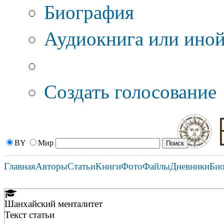
Биография
Аудиокнига или иной
Дополнительные оп
Создать голосование
BY
Мир
Главная
Авторы
Статьи
Книги
Фото
Файлы
Дневники
Би
Шанхайский менталитет
Текст статьи