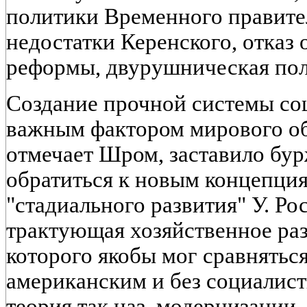
политики Временного правите
недостатки Керенского, отказ
реформы, двурушническая поли
Создание прочной системы со
важным фактором мирового об
отмечает Шром, заставило бу
обратиться к новым концепция
"стадиального развития" У. Ро
трактующая хозяйственное раз
которого якобы мог сравнятьс
американским и без социалис
теория так наз. модернизации,