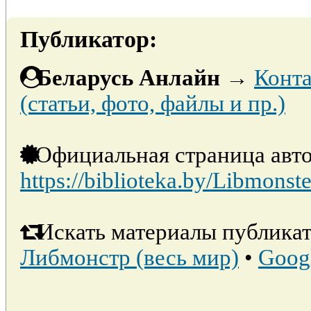
Публикатор:
Беларусь Анлайн
→
Конта
(статьи, фото, файлы и пр.)
Официальная страница авто
https://biblioteka.by/Libmonste
Искать материалы публикат
Либмонстр (весь мир)
•
Goog