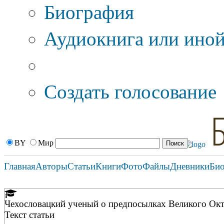
Биография
Аудиокнига или иной
Дополнительные оп
Создать голосование
BY
Мир
Главная
Авторы
Статьи
Книги
Фото
Файлы
Дневники
Би
Чехословацкий ученый о предпосылках Великого Ок
Текст статьи