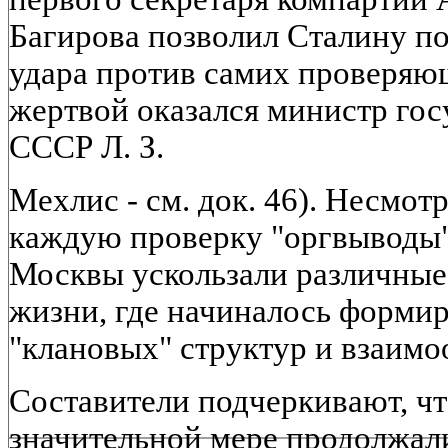
Багирова позволил Сталину п
удара против самих проверяющ
жертвой оказался министр гос
СССР Л. З.
Мехлис - см. док. 46). Несмо
каждую проверку "оргвыводы"
Москвы ускользали различны
жизни, где начиналось форми
"клановых" структур и взаим
Составители подчеркивают, чт
значительной мере продолжали