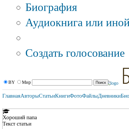
Биография
Аудиокнига или иной
Дополнительные оп
Создать голосование
BY
Мир
Главная
Авторы
Статьи
Книги
Фото
Файлы
Дневники
Би
Хороший папа
Текст статьи