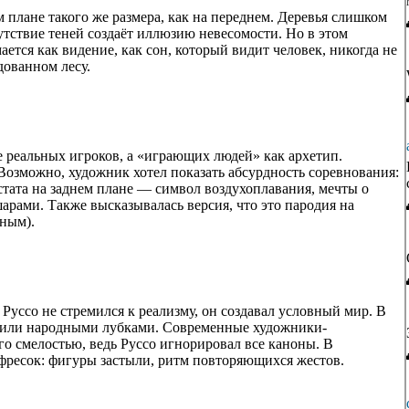
 плане такого же размера, как на переднем. Деревья слишком
утствие теней создаёт иллюзию невесомости. Но в этом
ется как видение, как сон, который видит человек, никогда не
дованном лесу.
е реальных игроков, а «играющих людей» как архетип.
зможно, художник хотел показать абсурдность соревнования:
стата на заднем плане — символ воздухоплавания, мечты о
арами. Также высказывалась версия, что это пародия на
рным).
Руссо не стремился к реализму, он создавал условный мир. В
й или народными лубками. Современные художники-
го смелостью, ведь Руссо игнорировал все каноны. В
 фресок: фигуры застыли, ритм повторяющихся жестов.