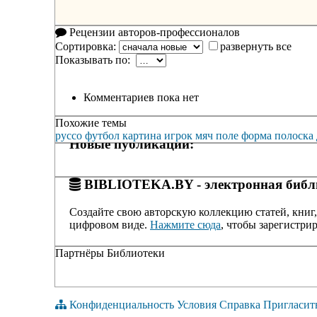
Рецензии авторов-профессионалов
Сортировка:
развернуть все
Показывать по:
Комментариев пока нет
Похожие темы
руссо
футбол
картина
игрок
мяч
поле
форма
полоска
Новые публикации:
BIBLIOTEKA.BY - электронная библи
Создайте свою авторскую коллекцию статей, книг,
цифровом виде.
Нажмите сюда
, чтобы зарегистрир
Партнёры Библиотеки
Конфиденциальность
Условия
Справка
Пригласит