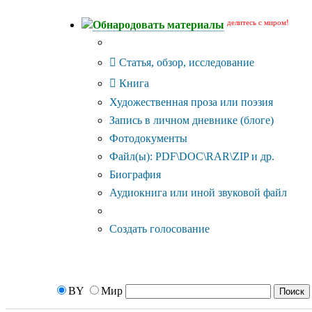
делитесь с миром!
Обнародовать материалы
Тип публикации
Статья, обзор, исследование
Книга
Художественная проза или поэзия
Запись в личном дневнике (блоге)
Фотодокументы
Файл(ы): PDF\DOC\RAR\ZIP и др.
Биография
Аудиокнига или иной звуковой файл
Дополнительные опции:
Создать голосование
BY
Мир