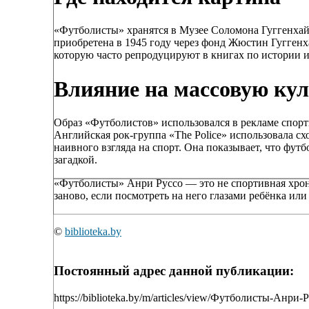
«Футболисты» хранятся в Музее Соломона Гуггенхайм
приобретена в 1945 году через фонд Жюстин Гуггенха
которую часто репродуцируют в книгах по истории ис
Влияние на массовую ку
Образ «Футболистов» использовался в рекламе спорт
Английская рок-группа «The Police» использовала с
наивного взгляда на спорт. Она показывает, что фут
загадкой.
«Футболисты» Анри Руссо — это не спортивная хрони
заново, если посмотреть на него глазами ребёнка или 
©
biblioteka.by
Постоянный адрес данной публикации:
https://biblioteka.by/m/articles/view/Футболисты-Анри-