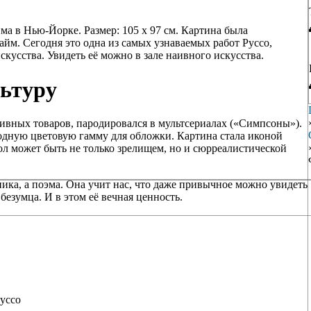
а в Нью-Йорке. Размер: 105 x 97 см. Картина была
йм. Сегодня это одна из самых узнаваемых работ Руссо,
кусства. Увидеть её можно в зале наивного искусства.
льтуру
ивных товаров, пародировался в мультсериалах («Симпсоны»).
ходную цветовую гамму для обложки. Картина стала иконой
бол может быть не только зрелищем, но и сюрреалистической
ка, а поэма. Она учит нас, что даже привычное можно увидеть
безумца. И в этом её вечная ценность.
Руссо