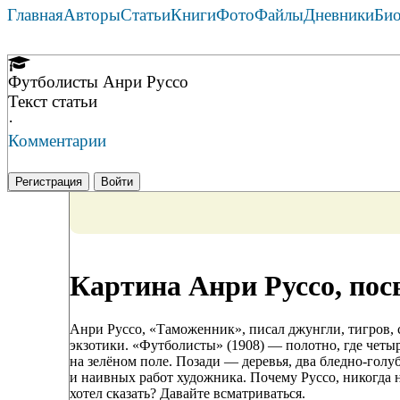
Главная
Авторы
Статьи
Книги
Фото
Файлы
Дневники
Би
Футболисты Анри Руссо
Текст статьи
·
Комментарии
Регистрация
Войти
Картина Анри Руссо, по
Анри Руссо, «Таможенник», писал джунгли, тигров, с
экзотики. «Футболисты» (1908) — полотно, где четы
на зелёном поле. Позади — деревья, два бледно-голу
и наивных работ художника. Почему Руссо, никогда 
хотел сказать? Давайте всматриваться.