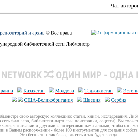
Чат авторо
, репозиторий и архив
© Все права
дународной библиотечной сети Либмонстр
R NETWORK
ОДИН МИР - ОДНА
краина
Казахстан
Молдова
Таджикистан
Эстон
США-Великобритания
Швеция
Сербия
ибмонстре свою авторскую коллекцию: статьи, книги, исследования. Ли
з сеть филиалов, библиотеки-партнеры, поисковики, соцсети). Вы сможет
иками, читателями и другими заинтересованными лицами, чтобы ознако
ии в Вашем распоряжении - более 100 инструментов для создания собст
Это бесплатно: так было, так есть и так будет всегда.