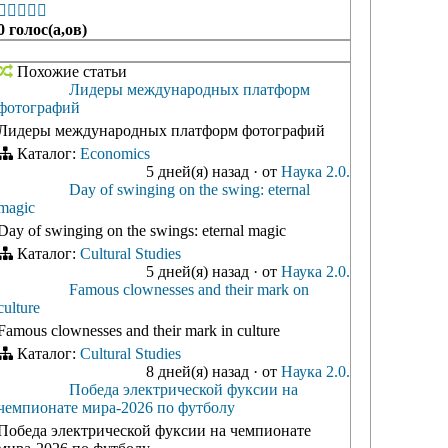





0 голос(а,ов)
Похожие статьи
Лидеры международных платформ
фотографий
Лидеры международных платформ фотографий
Каталог:
Economics
5 дней(я) назад
·
от
Наука 2.0.
Day of swinging on the swing: eternal
magic
Day of swinging on the swings: eternal magic
Каталог:
Cultural Studies
5 дней(я) назад
·
от
Наука 2.0.
Famous clownesses and their mark on
culture
Famous clownesses and their mark in culture
Каталог:
Cultural Studies
8 дней(я) назад
·
от
Наука 2.0.
Победа электрической фуксии на
чемпионате мира-2026 по футболу
Победа электрической фуксии на чемпионате