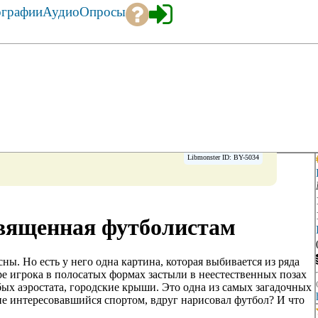
ографии
Аудио
Опросы
Libmonster ID: BY-5034
священная футболистам
ны. Но есть у него одна картина, которая выбивается из ряда
ре игрока в полосатых формах застыли в неестественных позах
бых аэростата, городские крыши. Это одна из самых загадочных
не интересовавшийся спортом, вдруг нарисовал футбол? И что