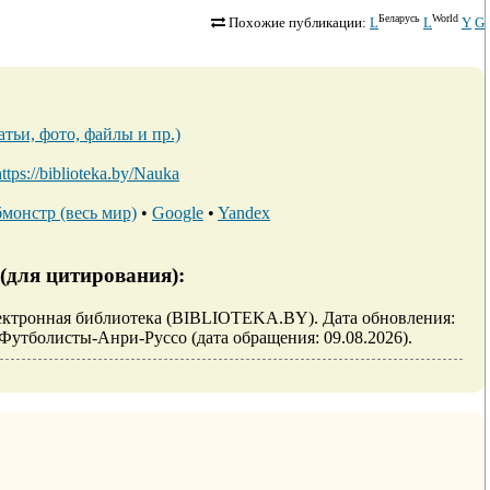
Беларусь
World
Похожие публикации:
L
L
Y
G
тьи, фото, файлы и пр.)
https://biblioteka.by/Nauka
монстр (весь мир)
•
Google
•
Yandex
(для цитирования):
лектронная библиотека (BIBLIOTEKA.BY). Дата обновления:
iew/Футболисты-Анри-Руссо (дата обращения: 09.08.2026).