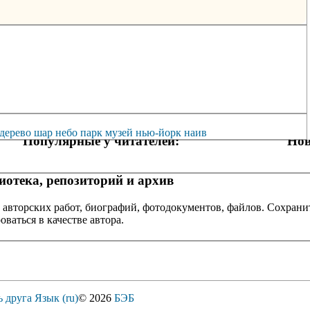
дерево
шар
небо
парк
музей
нью-йорк
наив
Популярные у читателей:
Нов
отека, репозиторий и архив
 авторских работ, биографий, фотодокументов, файлов. Сохранит
оваться в качестве автора.
ь друга
Язык (ru)
© 2026
БЭБ