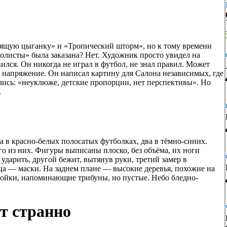
Спящую цыганку» и «Тропический шторм», но к тому времени
олисты» была заказана? Нет. Художник просто увидел на
лся. Он никогда не играл в футбол, не знал правил. Может
, напряжение. Он написал картину для Салона независимых, где
лись: «неуклюже, детские пропорции, нет перспективы». Но
.
а в красно-белых полосатых футболках, два в тёмно-синих.
го из них. Фигуры выписаны плоско, без объёма, их ноги
ударить, другой бежит, вытянув руки, третий замер в
ца — маски. На заднем плане — высокие деревья, похожие на
ройки, напоминающие трибуны, но пустые. Небо бледно-
т странно