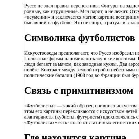
Руссо не знал правил перспективы. Фигуры на заднем
ровные, как игрушечные. Мяч парит, а не лежит. Отс
«неумении» и заключается магия: картина воспринима
бывавший на футболе. Это не спорт, а ритуал в закол
Символика футболистов
Искусствоведы предполагают, что Руссо изобразил н
Полосатые формы напоминают клоунские костюмы. Во
люди бегают за мячом, как заводные куклы. Два аэро
полёте. Контраст между земной игрой и небесными ш
политические баталии (1908 год во Франции был бу
Связь с примитивизмом
«Футболисты» — яркий образец наивного искусства. 
этом его картины перекликаются с искусством дете
авангардисты (кубисты, футуристы) вдохновлялись е
«Футболистах» есть что-то от статичных египетских
Где находится картина