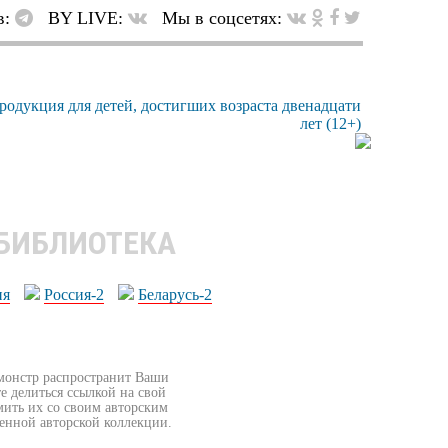
в:
BY LIVE:
Мы в соцсетях:
 БИБЛИОТЕКА
ия
Россия-2
Беларусь-2
бмонстр распространит Ваши
е делиться ссылкой на свой
мить их со своим авторским
венной авторской коллекции.