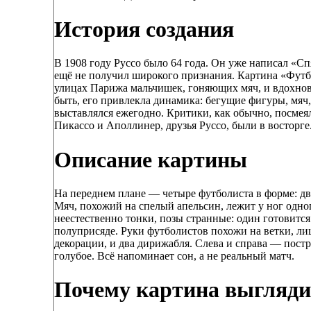
История создания
В 1908 году Руссо было 64 года. Он уже написал «
ещё не получил широкого признания. Картина «Футб
улицах Парижа мальчишек, гоняющих мяч, и вдохнови
быть, его привлекла динамика: бегущие фигуры, мяч
выставлялся ежегодно. Критики, как обычно, посмея
Пикассо и Аполлинер, друзья Руссо, были в восторге
Описание картины
На переднем плане — четыре футболиста в форме: дв
Мяч, похожий на спелый апельсин, лежит у ног одно
неестественно тонки, позы странные: один готовится 
полуприсяде. Руки футболистов похожи на ветки, ли
декорации, и два дирижабля. Слева и справа — пост
голубое. Всё напоминает сон, а не реальный матч.
Почему картина выгляди