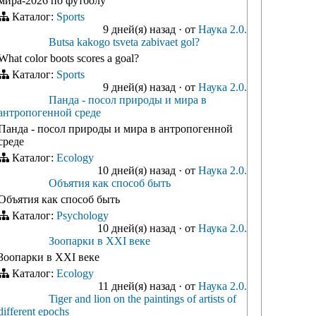
мира-2026 по футболу
Каталог:
Sports
9 дней(я) назад
·
от
Наука 2.0.
Butsa kakogo tsveta zabivaet gol?
What color boots scores a goal?
Каталог:
Sports
9 дней(я) назад
·
от
Наука 2.0.
Панда - посол природы и мира в
антропогенной среде
Панда - посол природы и мира в антропогенной
среде
Каталог:
Ecology
10 дней(я) назад
·
от
Наука 2.0.
Объятия как способ быть
Объятия как способ быть
Каталог:
Psychology
10 дней(я) назад
·
от
Наука 2.0.
Зоопарки в ХХI веке
Зоопарки в XXI веке
Каталог:
Ecology
11 дней(я) назад
·
от
Наука 2.0.
Tiger and lion on the paintings of artists of
different epochs