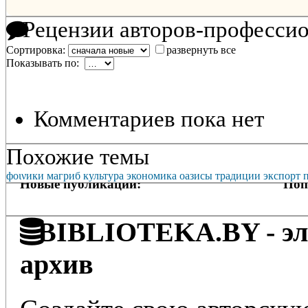
Рецензии авторов-професси
Сортировка:
развернуть все
Показывать по:
Комментариев пока нет
Похожие темы
фοινики
магриб
культура
экономика
оазисы
традиции
экспорт
Новые публикации:
Поп
BIBLIOTEKA.BY - эле
архив