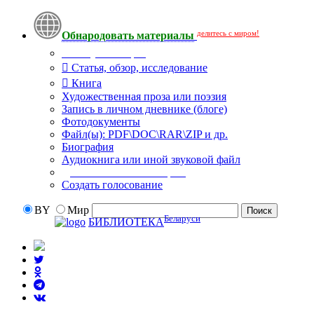
делитесь с миром!
Обнародовать материалы
Тип публикации
Статья, обзор, исследование
Книга
Художественная проза или поэзия
Запись в личном дневнике (блоге)
Фотодокументы
Файл(ы): PDF\DOC\RAR\ZIP и др.
Биография
Аудиокнига или иной звуковой файл
Дополнительные опции:
Создать голосование
BY
Мир
Беларуси
БИБЛИОТЕКА