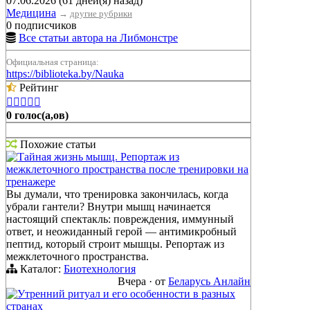
07.06.2026 (61 дней(я) назад)
Медицина
→
другие рубрики
0 подписчиков
Все статьи автора на Либмонстре
Официальная страница:
https://biblioteka.by/Nauka
Рейтинг





0 голос(а,ов)
Похожие статьи
Тайная жизнь мышц. Репортаж из
межклеточного пространства после тренировки на
тренажере
Вы думали, что тренировка закончилась, когда
убрали гантели? Внутри мышц начинается
настоящий спектакль: повреждения, иммунный
ответ, и неожиданный герой — антимикробный
пептид, который строит мышцы. Репортаж из
межклеточного пространства.
Каталог:
Биотехнология
Вчера
·
от
Беларусь Анлайн
Утренний ритуал и его особенности в разных
странах