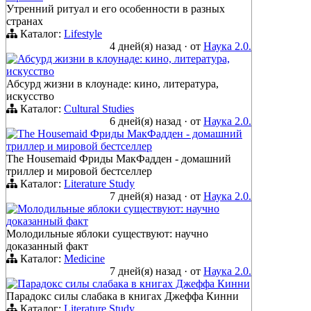
Утренний ритуал и его особенности в разных
странах
Каталог:
Lifestyle
4 дней(я) назад
·
от
Наука 2.0.
Абсурд жизни в клоунаде: кино, литература,
искусство
Абсурд жизни в клоунаде: кино, литература,
искусство
Каталог:
Cultural Studies
6 дней(я) назад
·
от
Наука 2.0.
The Housemaid Фриды МакФадден - домашний
триллер и мировой бестселлер
The Housemaid Фриды МакФадден - домашний
триллер и мировой бестселлер
Каталог:
Literature Study
7 дней(я) назад
·
от
Наука 2.0.
Молодильные яблоки существуют: научно
доказанный факт
Молодильные яблоки существуют: научно
доказанный факт
Каталог:
Medicine
7 дней(я) назад
·
от
Наука 2.0.
Парадокс силы слабака в книгах Джеффа Кинни
Парадокс силы слабака в книгах Джеффа Кинни
Каталог:
Literature Study