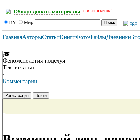
делитесь с миром!
Обнародовать материалы
BY
Мир
Главная
Авторы
Статьи
Книги
Фото
Файлы
Дневники
Би
Феноменология поцелуя
Текст статьи
·
Комментарии
Регистрация
Войти
Всемирный день поцелу