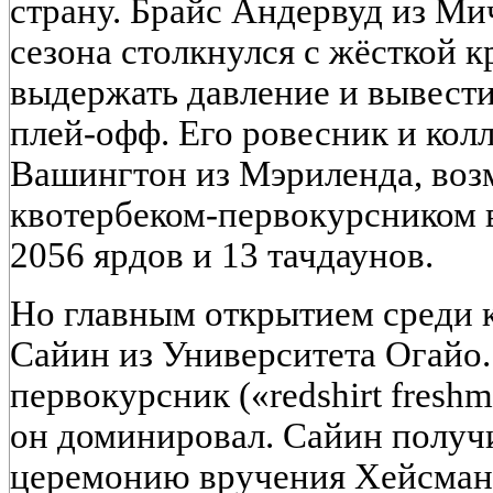
страну. Брайс Андервуд из Ми
сезона столкнулся с жёсткой к
выдержать давление и вывести
плей-офф. Его ровесник и кол
Вашингтон из Мэриленда, воз
квотербеком-первокурсником 
2056 ярдов и 13 тачдаунов.
Но главным открытием среди 
Сайин из Университета Огайо.
первокурсник («redshirt fresh
он доминировал. Сайин получ
церемонию вручения Хейсман 