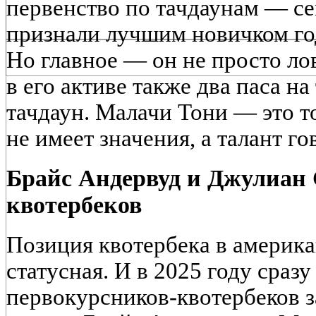
первенство по тачдаунам — сем
признали лучшим новичком го
Но главное — он не просто лов
в его активе также два паса на
тачдаун. Малачи Тони — это то
не имеет значения, а талант го
Брайс Андервуд и Джулиан 
квотербеков
Позиция квотербека в америк
статусная. И в 2025 году сразу
первокурсников-квотербеков з