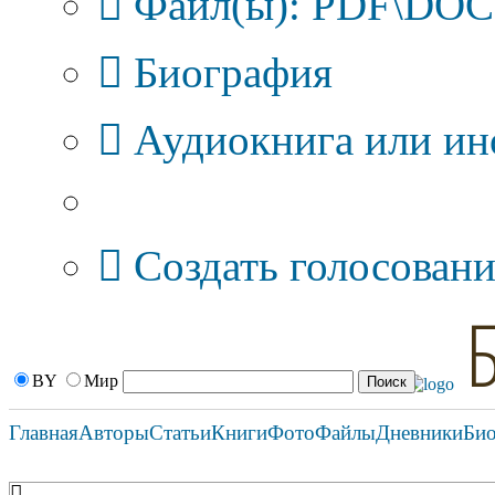
Файл(ы): PDF\DOC\
Биография
Аудиокнига или ин
Дополнительные оп
Создать голосовани
BY
Мир
Главная
Авторы
Статьи
Книги
Фото
Файлы
Дневники
Би