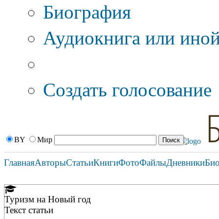
Биография
Аудиокнига или иной
Дополнительные оп
Создать голосование
BY
Мир
Главная
Авторы
Статьи
Книги
Фото
Файлы
Дневники
Би
Туризм на Новый год
Текст статьи