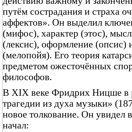
действию важному и законч
путём сострадания и страха 
аффектов». Он выделил ключе
(мифос), характер (этос), мысл
(лексис), оформление (опсис)
(мелопойя). Его теория катарс
предметом ожесточённых спор
философов.
В XIX веке Фридрих Ницше в 
трагедии из духа музыки» (18
новое толкование. Он увидел в
начал: