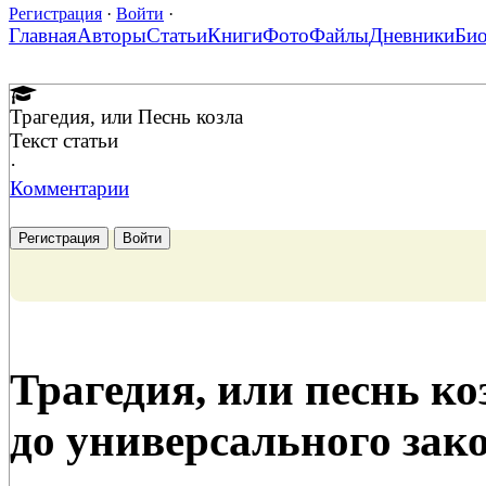
Регистрация
·
Войти
·
Главная
Авторы
Статьи
Книги
Фото
Файлы
Дневники
Би
Трагедия, или Песнь козла
Текст статьи
·
Комментарии
Регистрация
Войти
Трагедия, или песнь ко
до универсального зак