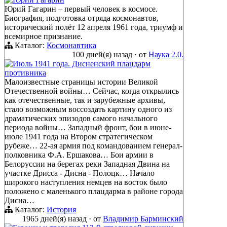
Юрий Гагарин – первый человек в космосе.
Биография, подготовка отряда космонавтов,
исторический полёт 12 апреля 1961 года, триумф и
всемирное признание.
Каталог:
Космонавтика
100 дней(я) назад
·
от
Наука 2.0.
Июль 1941 года. Дисненский плацдарм
противника
Малоизвестные страницы истории Великой
Отечественной войны… Сейчас, когда открылись
как отечественные, так и зарубежные архивы,
стало возможным воссоздать картину одного из
драматических эпизодов самого начального
периода войны… Западный фронт, бои в июне-
июле 1941 года на Втором стратегическом
рубеже… 22-ая армия под командованием генерал-
полковника Ф.А. Ершакова… Бои армии в
Белоруссии на берегах реки Западная Двина на
участке Дрисса - Дисна - Полоцк… Начало
широкого наступления немцев на восток было
положено с маленького плацдарма в районе города
Дисна…
Каталог:
История
1965 дней(я) назад
·
от
Владимир Барминский