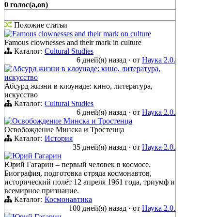
0 голос(а,ов)
Похожие статьи
Famous clownesses and their mark on culture
Famous clownesses and their mark in culture
Каталог:
Cultural Studies
6 дней(я) назад
·
от
Наука 2.0.
Абсурд жизни в клоунаде: кино, литература,
искусство
Абсурд жизни в клоунаде: кино, литература,
искусство
Каталог:
Cultural Studies
6 дней(я) назад
·
от
Наука 2.0.
Освобождение Минска и Тростенца
Освобождение Минска и Тростенца
Каталог:
История
35 дней(я) назад
·
от
Наука 2.0.
Юрий Гагарин
Юрий Гагарин – первый человек в космосе.
Биография, подготовка отряда космонавтов,
исторический полёт 12 апреля 1961 года, триумф и
всемирное признание.
Каталог:
Космонавтика
100 дней(я) назад
·
от
Наука 2.0.
Юрий Гагарин