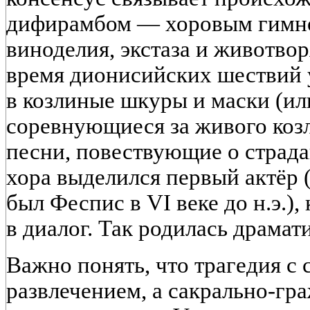
дифирамбом — хоровым гимном
виноделия, экстаза и животво
время дионисийских шествий 
в козлиные шкуры и маски (или
соревнующиеся за живого козл
песни, повествующие о страда
хора выделился первый актёр 
был Феспис в VI веке до н.э.)
в диалог. Так родилась драмат
Важно понять, что трагедия с 
развлечением, а сакрально-гр