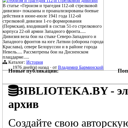
Героизм и трагедия 112-й стрелковой дивизии
В статье «Героизм и трагедия 112-ой стрелковой
дивизии» показаны и проанализированы боевые
действия в июне-июле 1941 года 112-ой
стрелковой дивизии 1-го формирования
(Пермская), входившей в состав 51-го стрелкового
корпуса 22-ой армии Западного фронта.....
Дивизия вела бои на стыке Северо-Западного и
Западного фронтов на юге Латвии (оборона города
Краслава), севере Белоруссии и в районе города
Невель..... Рассмотрены бои на Дисненском
плацдарме.....
Каталог:
История
1976 дней(я) назад
·
от
Владимир Барминский
Новые публикации:
Поп
BIBLIOTEKA.BY - эле
архив
Создайте свою авторскую