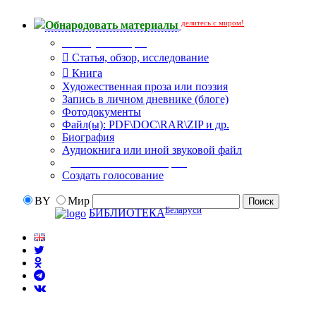
делитесь с миром!
Обнародовать материалы
Тип публикации
Статья, обзор, исследование
Книга
Художественная проза или поэзия
Запись в личном дневнике (блоге)
Фотодокументы
Файл(ы): PDF\DOC\RAR\ZIP и др.
Биография
Аудиокнига или иной звуковой файл
Дополнительные опции:
Создать голосование
BY
Мир
Беларуси
БИБЛИОТЕКА