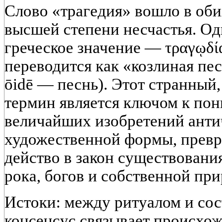
Слово «трагедия» вошло в оби
высшей степени несчастья. Од
греческое значение — τραγῳδία
переводится как «козлиная пес
ōidē — песнь). Этот странный
термин является ключом к по
величайших изобретений анти
художественной формы, превр
действо в закон существовани
рока, богов и собственной пр
Истоки: между ритуалом и со
консенсус связывает происхож