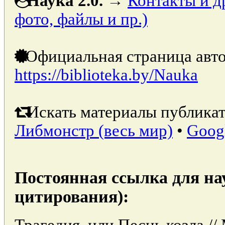
Наука 2.0.
→
Контакты и д
фото, файлы и пр.)
Официальная страница авто
https://biblioteka.by/Nauka
Искать материалы публикат
Либмонстр (весь мир)
•
Goog
Постоянная ссылка для на
цитирования):
Трагедия, или Песнь козла //