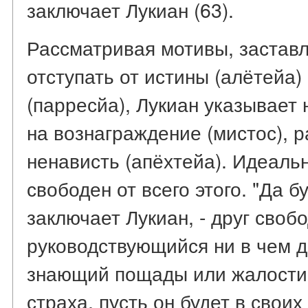
заключает Лукиан (63).
Рассматривая мотивы, застав
отступать от истины (алётейа)
(парресйа), Лукиан указывает 
на вознаграждение (мистос), р
ненависть (апёхтейа). Идеаль
свободен от всего этого. "Да б
заключает Лукиан, - друг своб
руководствующийся ни в чем д
знающий пощады или жалости,
страха, пусть он будет в свои