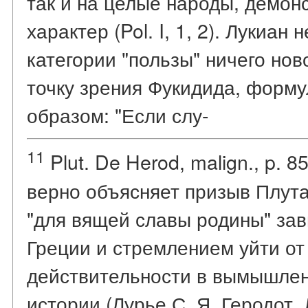
так и на целые народы, демон
характер (Pol. I, 1, 2). Лукиан
категории "пользы" ничего нов
точку зрения Фукидида, форм
образом: "Если слу-
11
Plut. De Herod, malign., p. 8
верно объясняет призыв Плут
"для вящей славы родины" з
Греции и стремлением уйти от
действительности в вымышле
истории (Лурье С. Я. Геродот. Л