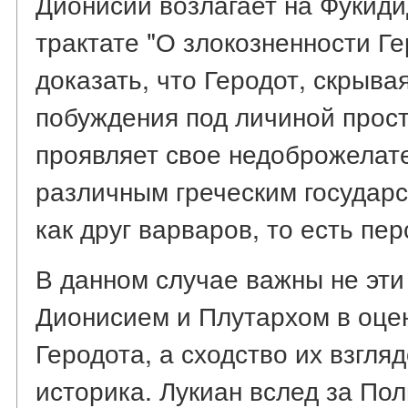
Дионисий возлагает на Фукиди
трактате "О злокозненности Г
доказать, что Геродот, скрыва
побуждения под личиной прос
проявляет свое недоброжелат
различным греческим государс
как друг варваров, то есть пер
В данном случае важны не эт
Дионисием и Плутархом в оце
Геродота, а сходство их взгля
историка. Лукиан вслед за По