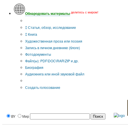
делитесь с миром!
Обнародовать материалы
Тип публикации
Статья, обзор, исследование
Книга
Художественная проза или поэзия
Запись в личном дневнике (блоге)
Фотодокументы
Файл(ы): PDF\DOC\RAR\ZIP и др.
Биография
Аудиокнига или иной звуковой файл
Дополнительные опции:
Создать голосование
BY
Мир