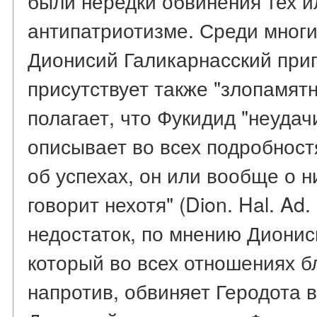
были нередки обвинения тех и
антипатриотизме. Среди многи
Дионисий Галикарнасский при
присутствует также "злопамятн
полагает, что Фукидид "неудач
описывает во всех подробностя
об успехах, он или вообще о н
говорит нехотя" (Dion. Hal. Ad. 
недостаток, по мнению Диониси
который во всех отношениях б
напротив, обвиняет Геродота в