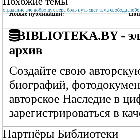
Похожие темы
страдание
зло
добро
дух
вера
боль
путь
свет
тьма
свобода
любо
Новые публикации:
Поп
BIBLIOTEKA.BY - эле
архив
Создайте свою авторскую
биографий, фотодокумент
авторское Наследие в ц
зарегистрироваться в кач
Партнёры Библиотеки