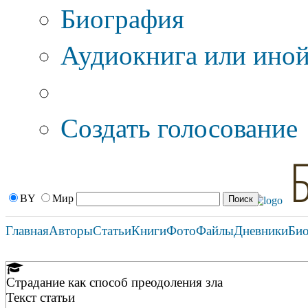
Биография
Аудиокнига или иной
Дополнительные оп
Создать голосование
BY
Мир
Главная
Авторы
Статьи
Книги
Фото
Файлы
Дневники
Би
Страдание как способ преодоления зла
Текст статьи