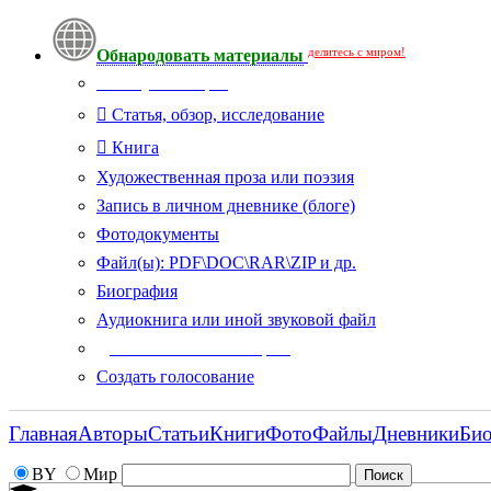
делитесь с миром!
Обнародовать материалы
Тип публикации
Статья, обзор, исследование
Книга
Художественная проза или поэзия
Запись в личном дневнике (блоге)
Фотодокументы
Файл(ы): PDF\DOC\RAR\ZIP и др.
Биография
Аудиокнига или иной звуковой файл
Дополнительные опции:
Создать голосование
Главная
Авторы
Статьи
Книги
Фото
Файлы
Дневники
Би
BY
Мир