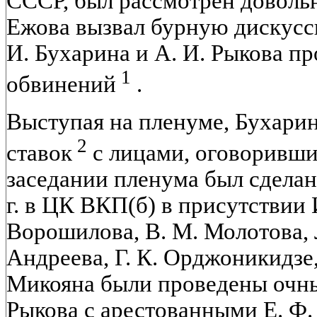
СССР, был рассмотрен довольн
Ежова вызвал бурную дискусси
И. Бухарина и А. И. Рыкова п
1
обвинений
.
Выступая на пленуме, Бухари
2
ставок
с лицами, оговорившим
заседании пленума был сделан
г. в ЦК ВКП(б) в присутствии И
Ворошилова, В. М. Молотова, 
Андреева, Г. К. Орджоникидзе,
Микояна были проведены очны
Рыкова с арестованными Е. Ф.