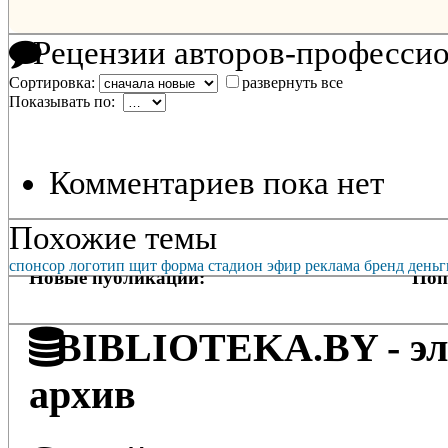
Рецензии авторов-професси
Сортировка:
развернуть все
Показывать по:
Комментариев пока нет
Похожие темы
спонсор
логотип
щит
форма
стадион
эфир
реклама
бренд
деньг
Новые публикации:
Поп
BIBLIOTEKA.BY - эле
архив