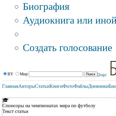
Биография
Аудиокнига или иной
Дополнительные оп
Создать голосование
BY
Мир
Главная
Авторы
Статьи
Книги
Фото
Файлы
Дневники
Би
Спонсоры на чемпионатах мира по футболу
Текст статьи