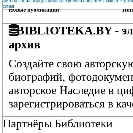
футбол
социализация
команда
трибуна
общение
уважение
друж
семья
Новые публикации:
Поп
BIBLIOTEKA.BY - эле
архив
Создайте свою авторскую
биографий, фотодокумент
авторское Наследие в ц
зарегистрироваться в кач
Партнёры Библиотеки