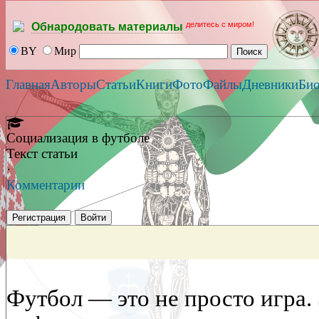
делитесь с миром!
Обнародовать материалы
BY
Мир
Главная
Авторы
Статьи
Книги
Фото
Файлы
Дневники
Би
Социализация в футболе
Текст статьи
·
Комментарии
Регистрация
Войти
Футбол — это не просто игра