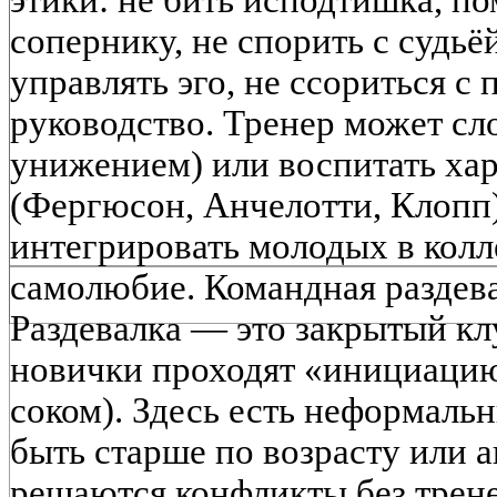
этики: не бить исподтишка, п
сопернику, не спорить с судь
управлять эго, не ссориться с
руководство. Тренер может сл
унижением) или воспитать ха
(Фергюсон, Анчелотти, Клопп
интегрировать молодых в колл
самолюбие. Командная раздев
Раздевалка — это закрытый клу
новички проходят «инициацию
соком). Здесь есть неформаль
быть старше по возрасту или а
решаются конфликты без трене