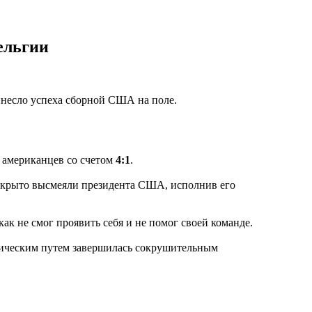
ельгии
несло успеха сборной США на поле.
а американцев со счетом
4:1
.
открыто высмеяли президента США, исполнив его
ак не смог проявить себя и не помог своей команде.
ическим путем завершилась сокрушительным