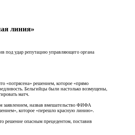
ная линия»
ив под удар репутацию управляющего органа
что «потрясена» решением, которое «прямо
аведливость. Бельгийцы были настолько возмущены,
тировать матч.
им заявлением, назвав вмешательство ФИФА
ением», которое «перешло красную линию».
 это решение опасным прецедентом, поставив