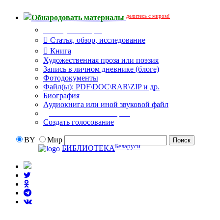
делитесь с миром!
Обнародовать материалы
Тип публикации
Статья, обзор, исследование
Книга
Художественная проза или поэзия
Запись в личном дневнике (блоге)
Фотодокументы
Файл(ы): PDF\DOC\RAR\ZIP и др.
Биография
Аудиокнига или иной звуковой файл
Дополнительные опции:
Создать голосование
BY
Мир
Беларуси
БИБЛИОТЕКА