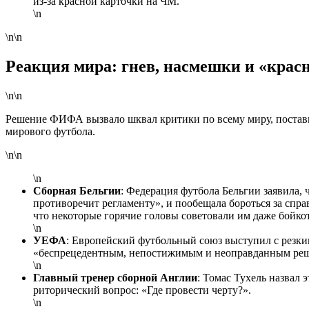
из-за красной карточки на ЧМ.
\n
\n\n
Реакция мира: гнев, насмешки и «крас
\n\n
Решение ФИФА вызвало шквал критики по всему миру, постав
мирового футбола.
\n\n
\n
Сборная Бельгии
: Федерация футбола Бельгии заявила, 
противоречит регламенту», и пообещала бороться за спр
что некоторые горячие головы советовали им даже бойко
\n
УЕФА
: Европейский футбольный союз выступил с резк
«беспрецедентным, непостижимым и неоправданным реш
\n
Главный тренер сборной Англии
: Томас Тухель назвал
риторический вопрос: «Где провести черту?».
\n