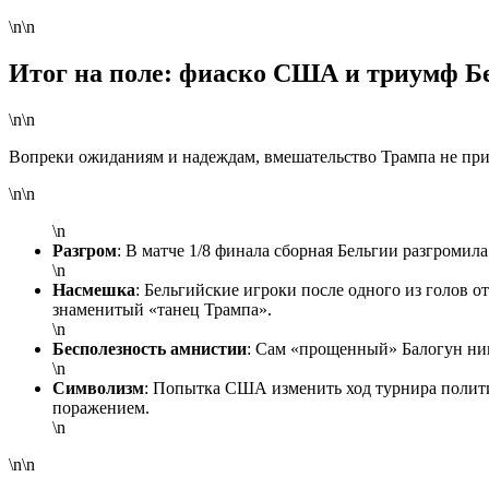
\n\n
Итог на поле: фиаско США и триумф Б
\n\n
Вопреки ожиданиям и надеждам, вмешательство Трампа не при
\n\n
\n
Разгром
: В матче 1/8 финала сборная Бельгии разгромил
\n
Насмешка
: Бельгийские игроки после одного из голов 
знаменитый «танец Трампа».
\n
Бесполезность амнистии
: Сам «прощенный» Балогун ник
\n
Символизм
: Попытка США изменить ход турнира полит
поражением.
\n
\n\n