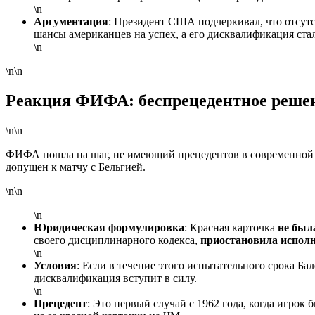
\n
Аргументация
: Президент США подчеркивал, что отсут
шансы американцев на успех, а его дисквалификация ста
\n
\n\n
Реакция ФИФА: беспрецедентное реше
\n\n
ФИФА пошла на шаг, не имеющий прецедентов в современной
допущен к матчу с Бельгией.
\n\n
\n
Юридическая формулировка
: Красная карточка
не был
своего дисциплинарного кодекса,
приостановила испол
\n
Условия
: Если в течение этого испытательного срока Б
дисквалификация вступит в силу.
\n
Прецедент
: Это первый случай с 1962 года, когда игрок