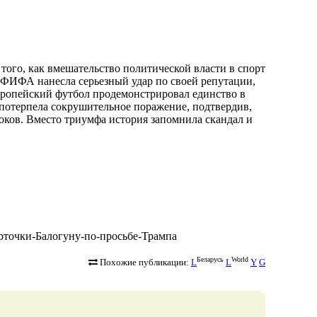
того, как вмешательство политической власти в спорт
 ФИФА нанесла серьезный удар по своей репутации,
Европейский футбол продемонстрировал единство в
 потерпела сокрушительное поражение, подтвердив,
роков. Вместо триумфа история запомнила скандал и
-карточки-Балогуну-по-просьбе-Трампа
Беларусь
World
Похожие публикации:
L
L
Y
G