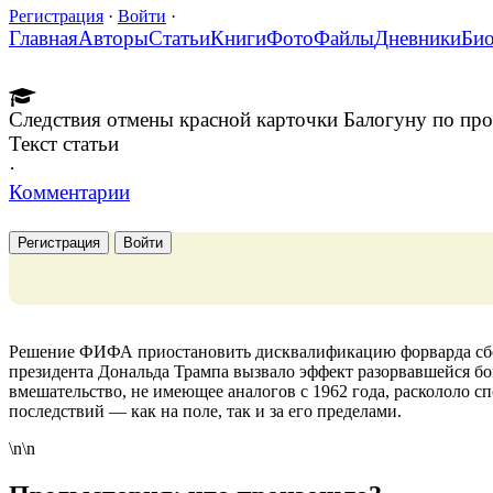
Регистрация
·
Войти
·
Главная
Авторы
Статьи
Книги
Фото
Файлы
Дневники
Би
Следствия отмены красной карточки Балогуну по пр
Текст статьи
·
Комментарии
Регистрация
Войти
Решение ФИФА приостановить дисквалификацию форварда сб
президента Дональда Трампа вызвало эффект разорвавшейся б
вмешательство, не имеющее аналогов с 1962 года, раскололо с
последствий — как на поле, так и за его пределами.
\n\n