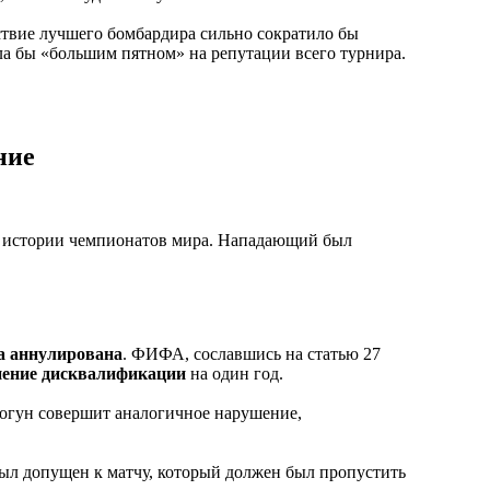
ствие лучшего бомбардира сильно сократило бы
ла бы «большим пятном» на репутации всего турнира.
ние
 истории чемпионатов мира. Нападающий был
а аннулирована
. ФИФА, сославшись на статью 27
нение дисквалификации
на один год.
алогун совершит аналогичное нарушение,
 был допущен к матчу, который должен был пропустить