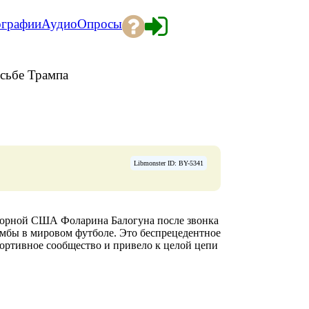
ографии
Аудио
Опросы
осьбе Трампа
Libmonster ID: BY-5341
орной США Фоларина Балогуна после звонка
омбы в мировом футболе. Это беспрецедентное
портивное сообщество и привело к целой цепи