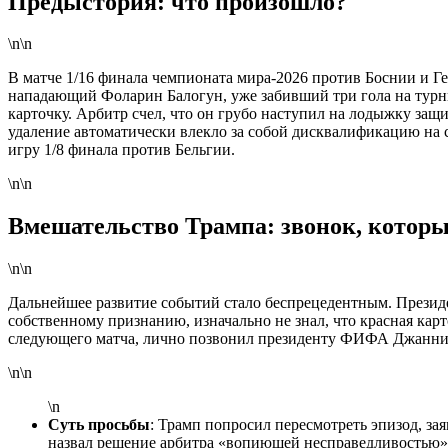
Предыстория: что произошло?
\n\n
В матче 1/16 финала чемпионата мира-2026 против Боснии и Г
нападающий Фоларин Балогун, уже забивший три гола на турн
карточку. Арбитр счел, что он грубо наступил на лодыжку защ
удаление автоматически влекло за собой дисквалификацию н
игру 1/8 финала против Бельгии.
\n\n
Вмешательство Трампа: звонок, которы
\n\n
Дальнейшее развитие событий стало беспрецедентным. Презид
собственному признанию, изначально не знал, что красная карто
следующего матча, лично позвонил президенту ФИФА Джанн
\n\n
\n
Суть просьбы
: Трамп попросил пересмотреть эпизод, за
назвал решение арбитра «вопиющей несправедливостью»