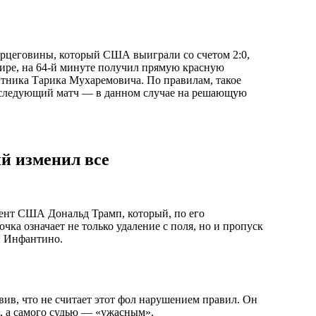
ерцеговины, который США выиграли со счетом 2:0,
ире, на 64-й минуте получил прямую красную
итника Тарика Мухаремовича. По правилам, такое
а следующий матч — в данном случае на решающую
й изменил все
ент США Дональд Трамп, который, по его
чка означает не только удаление с поля, но и пропуск
и Инфантино.
явив, что не считает этот фол нарушением правил. Он
, а самого судью — «ужасным».