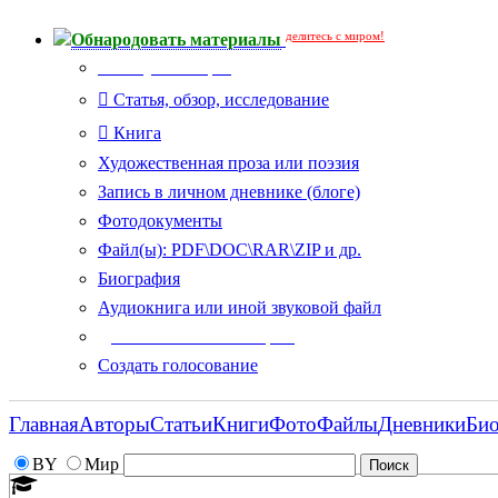
делитесь с миром!
Обнародовать материалы
Тип публикации
Статья, обзор, исследование
Книга
Художественная проза или поэзия
Запись в личном дневнике (блоге)
Фотодокументы
Файл(ы): PDF\DOC\RAR\ZIP и др.
Биография
Аудиокнига или иной звуковой файл
Дополнительные опции:
Создать голосование
Главная
Авторы
Статьи
Книги
Фото
Файлы
Дневники
Би
BY
Мир