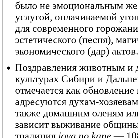
было не эмоциональным же
услугой
, оплачиваемой уго
для современного горожан
эстетического (песня), маги
экономического (дар) актов
Поздравления животным и 
культурах Сибири и Дальне
отмечается как обновление 
адресуются духам-хозяевам
также домашним оленям или
зависит выживание общины
традиция
joya no kane
— 108