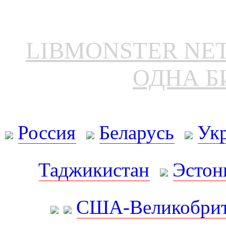
LIBMONSTER N
ОДНА Б
Россия
Беларусь
Ук
Таджикистан
Эстон
США-Великобрит