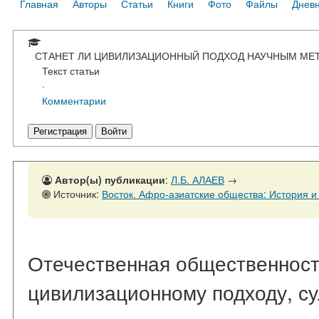
Главная
Авторы
Статьи
Книги
Фото
Файлы
Днев
СТАНЕТ ЛИ ЦИВИЛИЗАЦИОННЫЙ ПОДХОД НАУЧНЫМ МЕ
Текст статьи
·
Комментарии
Регистрация
Войти
Автор(ы) публикации
:
Л.Б. АЛАЕВ
→
Источник:
Восток. Афро-азиатские общества: История и современность, № 
Отечественная общественност
цивилизационному подходу, су