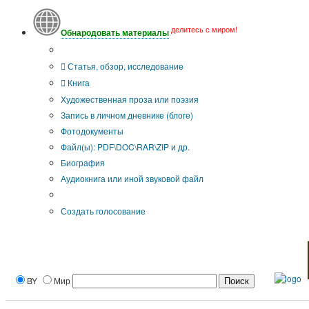
делитесь с миром!
Обнародовать материалы
Тип публикации
Статья, обзор, исследование
Книга
Художественная проза или поэзия
Запись в личном дневнике (блоге)
Фотодокументы
Файл(ы): PDF\DOC\RAR\ZIP и др.
Биография
Аудиокнига или иной звуковой файл
Дополнительные опции:
Создать голосование
BY
Мир