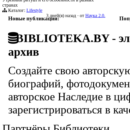
странах
Каталог:
Lifestyle
3 дней(я) назад
·
от
Наука 2.0.
Новые публикации:
Поп
BIBLIOTEKA.BY - эле
архив
Создайте свою авторскую
биографий, фотодокумент
авторское Наследие в ци
зарегистрироваться в кач
Партнёры Библиотеки