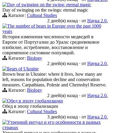
Day of swinging on the swing: eternal magic
Day of swinging on the swings: eternal magic
Каталог:
Cultural Studies
2 дней(я) назад
·
от
Наука 2.0.
The number of bears in Europe over the past 1000
years
История изменения численности медведей в
Европе от Португалии до Урала: средневековое
изобилие, истребление, восстановление и
современное состояние популяций.
Каталог:
Biology
2 дней(я) назад
·
от
Наука 2.0.
Бears of Ukraine
Brown bear in Ukraine: where it lives, how many are
left, reasons for population decline and conservation
measures. Carpathians, Polesie and Chernobyl Reserve.
Каталог:
Biology
2 дней(я) назад
·
от
Наука 2.0.
Обед в эпоху глобализации
Обед в эпоху глобализации
Каталог:
Cultural Studies
3 дней(я) назад
·
от
Наука 2.0.
Утренний ритуал и его особенности в разных
странах
Утренний ритуал и его особенности в разных