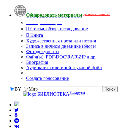
делитесь с миром!
Обнародовать материалы
Тип публикации
Статья, обзор, исследование
Книга
Художественная проза или поэзия
Запись в личном дневнике (блоге)
Фотодокументы
Файл(ы): PDF\DOC\RAR\ZIP и др.
Биография
Аудиокнига или иной звуковой файл
Дополнительные опции:
Создать голосование
BY
Мир
Беларуси
БИБЛИОТЕКА