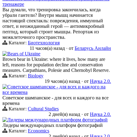
тренажере
Вы думали, что тренировка закончилась, когда
убрали гантели? Внутри мышц начинается
настоящий спектакль: повреждения, иммунный
ответ, и неожиданный герой — антимикробный
пептид, который строит мышцы. Репортаж из
межклеточного пространства.
Каталог:
Биотехнология
11 часов(а) назад
·
от
Беларусь Анлайн
Bears of Ukraine
Brown bear in Ukraine: where it lives, how many are
left, reasons for population decline and conservation
measures. Carpathians, Polesie and Chernobyl Reserve.
Каталог:
Biology
19 часов(а) назад
·
от
Наука 2.0.
Советское шампанское - для всех и каждого на
все времена
Советское шампанское - для всех и каждого на все
времена
Каталог:
Cultural Studies
2 дней(я) назад
·
от
Наука 2.0.
Лидеры международных платформ фотографий
Лидеры международных платформ фотографий
Каталог:
Economics
2 дней(я) назад
·
от
Наука 2.0.