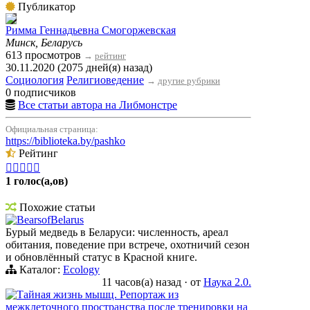
Публикатор
Римма Геннадьевна Смогоржевская
Минск, Беларусь
613 просмотров
→
рейтинг
30.11.2020 (2075 дней(я) назад)
Социология
Религиоведение
→
другие рубрики
0 подписчиков
Все статьи автора на Либмонстре
Официальная страница:
https://biblioteka.by/pashko
Рейтинг





1 голос(а,ов)
Похожие статьи
BearsofBelarus
Бурый медведь в Беларуси: численность, ареал
обитания, поведение при встрече, охотничий сезон
и обновлённый статус в Красной книге.
Каталог:
Ecology
11 часов(а) назад
·
от
Наука 2.0.
Тайная жизнь мышц. Репортаж из
межклеточного пространства после тренировки на