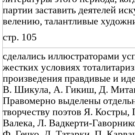
партии заставить деятелей иск
велению, талантливые художн
стр. 105
сделались иллюстраторами усп
жестких условиях тоталитариз
произведения правдивые и ид
В. Шикула, А. Гикиш, Д. Мита
Правомерно выделены отдельн
творчеству поэтов Я. Костры, 
Валека, Л. Вадкерти-Гаворнико
Ф. Гечко, Д. Татарки, П. Карва